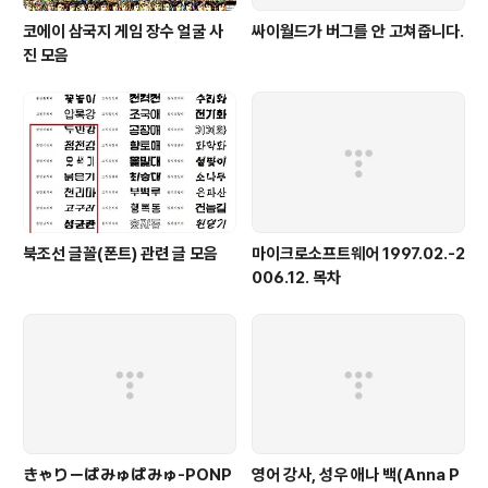
코에이 삼국지 게임 장수 얼굴 사
싸이월드가 버그를 안 고쳐줍니다.
진 모음
북조선 글꼴(폰트) 관련 글 모음
마이크로소프트웨어 1997.02.-2
006.12. 목차
きゃりーぱみゅぱみゅ-PONP
영어 강사, 성우 애나 백(Anna P