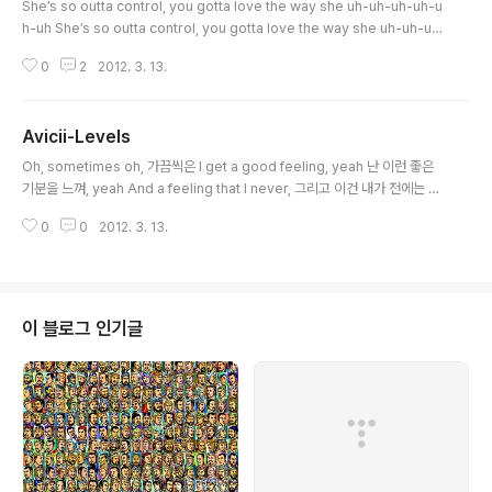
She’s so outta control, you gotta love the way she uh-uh-uh-uh-u
h-uh She’s so outta control, you gotta love the way she uh-uh-uh
-uh-uh-uh She’s so outta control, you gotta love the way she uh-
0
2
2012. 3. 13.
uh-uh-uh-uh-uh She’s so outta control, you gotta love the way sh
e uh-uh-uh-uh-uh-uh She’s so outta control, you gotta love the w
ay she uh-uh-uh-uh-uh-uh She’s so outta control, you gotta love
Avicii-Levels
the way she uh..
글 내용
Oh, sometimes oh, 가끔씩은 I get a good feeling, yeah 난 이런 좋은
기분을 느껴, yeah And a feeling that I never, 그리고 이건 내가 전에는 절
대로 never, never, never had before, no no 가져보지 못한 그런 느낌이
0
0
2012. 3. 13.
야 I get a good feeling, yeah 난 이런 좋은 기분을 느껴, yeah Oh, some
times oh, 가끔씩은 I get a good feeling, yeah 난 이런 좋은 기분을 느껴,
yeah And a feeling that I never, 그리고 이건 내가 전에는 절대로 never,
never, never had before, no no 가져보지 못한 그런 느낌이야 I get a ..
이 블로그 인기글