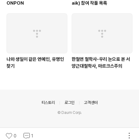
ONPON
aik) 참여 작품 목록
나와 생일이 같은 연예인, 유명인
한철연 철학사-우리 눈으로 본 서
찾기
양근대철학사, 마르크스주의
의안내
티스토리
로그인
고객센터
© Daum Corp.
0
1