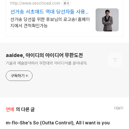
http://www.seochoad.com
광고
선거송 서초애드 역대 당선자들 사용한
로고송
선거송 당선을 위한 후보님의 로고송! 홈페이
지에서 견적확인가능
로그 정보
aaidee, 아이디의 아이디어 무한도전
기술과 예술분야에서 무한대의 아이디어를 쏟아내자.
구독하기
더보기
연예
의 다른 글
m-flo-She's So (Outta Control), All I want is you
글 내용