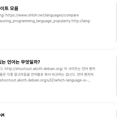
사이트 모음
org/ https://www.ohloh.net/languages/compare
easuring_programming_language_popularity http://lang-
/content/paperinfo/tpci/index.html
arbingersys.com/index.html
ds http://www.simplyhired.com/a/jobtrends/home
있는 언어는 무엇일까?
tp://shootout.alioth.debian.org/ 이 사이트는 언어 벤치
내용은 각종 알고리듬을 언어별로 짜서 비교하는 겁니다. 언어 벤치마
otout.alioth.debian.org/u32/which-language-is-
 루비가 1위를 하다가 최근에 파이썬으로 바뀌었습니다. 자바스크립트나 펄도
타입 선언이 없는 언어들이 분량이 적은 것 같습니다. 쿼드코어판에서
/shootout.alioth.debian.org/u32q/which-language-
하면