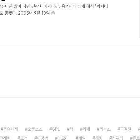
까? 컴퓨터만 많이 하면 건강 나빠지니까. 음성인식 되게 해서 "꺼져버
 좋겠다. 2005년 9월 13일 씀
운영체제
오픈소스
GPL
책
화폐
리눅스
국정원
크래킹
도청
이명박
메모리
게임
해킹
컴퓨터
폰트