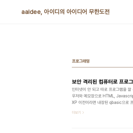
본문 바로가기
aaidee, 아이디의 아이디어 무한도전
프로그래밍
보안 격리된 컴퓨터로 프로
인터넷이 안 되고 따로 프로그램을 깔
우저와 메모장으로 HTML, Javascript
XP 이전이라면 내장된 qbasic으로
로그래밍. 컴파일러를 만들 수도 있음
더보기
그래밍 윈도우스크립트호스트가 깔려있으면
로 셸프로그래밍 제어판에서 IIS 깔 수
넷 프로그래밍 마이크로소프트 오피스가