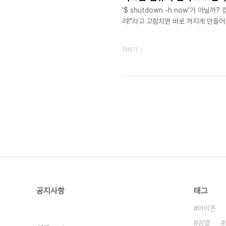
'$ shutdown -h now'가 아닐
려!"라고 고함치면 바로 꺼지게 만들어도
더보기
공지사항
태그
아이폰
검열