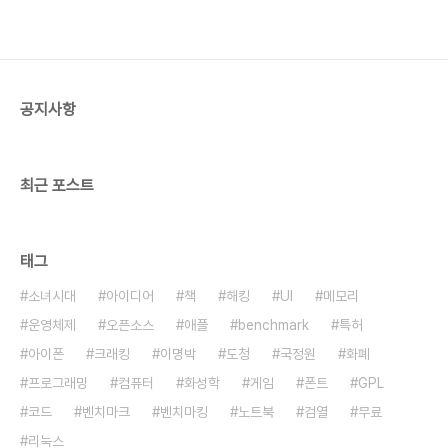
provide tools to create SWF files, but do
so by compiling text, actionscript ..
공지사항
최근 포스트
태그
소녀시대
아이디어
책
해킹
UI
메모리
운영체제
오픈소스
애플
benchmark
특허
아이폰
크래킹
이명박
도청
국정원
화폐
프로그래밍
컴퓨터
화성학
게임
폰트
GPL
코드
벤치마크
벤치마킹
노트북
검열
무료
리눅스