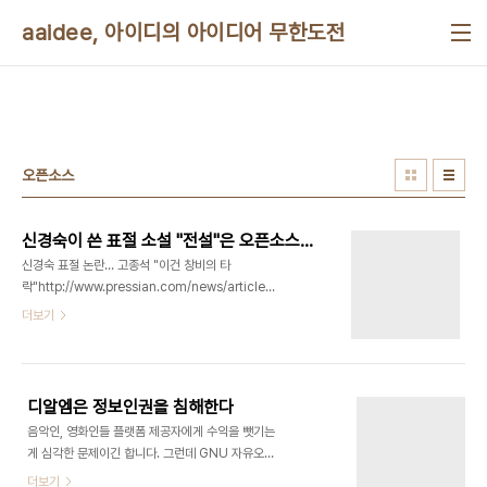
본문 바로가기
aaidee, 아이디의 아이디어 무한도전
오픈소스
신경숙이 쓴 표절 소설 "전설"은 오픈소스로 공개되면 좋다
신경숙 표절 논란… 고종석 "이건 창비의 타
락"http://www.pressian.com/news/article.html?
no=127383 이응준 작가도 "문단 치욕스러워 독
더보기
자에게 죄송" "작가 신경숙 씨(52)의 표절 의혹에 눈
길이 쏠리는 가운데, 특히 신 씨의 베스트셀러 등을
낸 출판사 창비에 대한 비판이 거세다. 이 출판사는
표절 의혹이 제기된 단편 소설 '전설'이 실린 (1996
디알엠은 정보인권을 침해한다
년)도 펴냈다. 언론인 고종석 씨는 17일 사회 관계망
음악인, 영화인들 플랫폼 제공자에게 수익을 뺏기는
서비스(SNS)에서 이번 표절 논란에 대한 창비의 해
게 심각한 문제이긴 합니다. 그런데 GNU 자유오픈
명을 놓고 "지적 설계론 찜쪄 먹을 우주적 궤변"이라
소스 진영에서는 과금용 DRM이 독점소스라서 운영
더보기
며 경악했다." 우선 내 아이디 중 하나에 우주가 들어