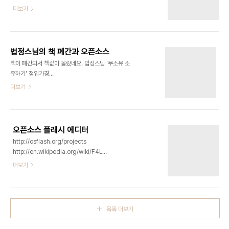
CPL 1.0, LGPL Java Mozilla Html Parser
더보기
류의 소스버그 분석기 중에 자신에게 맞는 걸로 버퍼
http://sourceforge.net/projects/mozillaparser/
오버플로같은 버그를 잡아서 공개하고 스스로 컴파
MPL 1.1 jsoup http://jsoup.org/ MIT
일하거나 제작자에게 보고합니다.
http://stackoverflow.com/questions/3152138/what-
are-the-pros-and-cons-of-the-leading-
법정스님의 책 폐간과 오픈소스
java-html-parsers XPath보다 편한 jQuery식
책이 폐간되서 책값이 올랐네요. 법정스님 '무소유 소
검색 지원 Jericho HTML Parser
유하기' 점입가경
http://sourceforge.net/projects/jerichohtml/
http://news.naver.com/main/read.nhn?
더보기
EPL, LGPL..
mode=LSD&mid=sec&sid1=103&oid=001&ai...
최고 7만7천원까지 올라갔다고 하네요. 제 의문을
정리하면 1. 글 저작권과 인세 소유(비트) 2. 종이 책
과 되팔 수 있는 권리 소유(아톰) 3. 전자책과 되팔
오픈소스 플래시 에디터
수 있는 권리 소유(비트) 4. 글의 내용 소유(비트) 이
http://osflash.org/projects
네가지의 소유가 있는데 법정 스님의 뜻에 따르자면
http://en.wikipedia.org/wiki/F4L
어떤 소유가 소유일지 궁금합니다. 넷 중 어떤 소유를
http://en.wikipedia.org/wiki/Adobe_Flash
더보기
포기해야 스님의 유지에 따라 무소유가 될까요? 법정
Open Source projects like Ajax Animator
무소유 라이센스를 만들어봐도 되겠습니다.
and the (now defunct) UIRA aim to create
a flash development environment,
complete with a graphical user
목록 더보기
environment. Alternatively, programs
such as swfmill, SWFTools, and MTASC