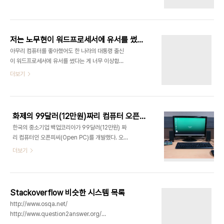
체제의 통제권을 정부나 기업등에 뺏기기 때문에 어
가는데 박근혜의 우주 어쩌고 발언 때문에 나쁜 이미
쩔 수 없이 온라인 파일을 공개하고 누구나 수정할 수
지가 생겨 불쾌하다. 표절에 대한 내 입장은 오픈소스
있게 해야 한다고 권장합니다. GPL 라이센스도 하버
를 하라는..
드 대학 컴퓨터에 깔리는 소프트웨어의 소스를 요구
저는 노무현이 워드프로세서에 유서를 썼다는 게 걸립니다
하는 데서 착안되었습니다. 넓게 길게 봐서, 어쩌면
아무리 컴퓨터를 좋아했어도 한 나라의 대통령 출신
컴퓨터의 탄생으로 디지털 지식의 과금은 불가능해
이 워드프로세서에 유서를 썼다는 게 너무 이상합니
진 걸 지도 모릅니다. 컴퓨터가 지식인의 친구가 아니
다. 게다가 노 전대통령은 기록문화를 중요시한 사람
더보기
라 밥줄을 끊게 된 거죠. 도구가 사람을 행복하게만
이었습니다. 운영체제가 윈도우였을 텐데 윈도우는
만들지는 않으니까요.
자동업데이트 켜놓으면 파일 운영권이 마이크로소프
트에게 있습니다. 게다가 스노든이 밝힌 대로 마이크
로소프트 등의 미국 아이티 회사는 NSA같은 미국
화제의 99달러(12만원)짜리 컴퓨터 오픈피씨(Open PC) 자세한 사용기
정부와 긴밀히 협력하고 있고요. 윈도우 보안이 완벽
한국의 중소기업 백업코리아가 99달러(12만원) 짜
한 것도 아니니까 제 삼자가 침입할 수도 있고요. 공
리 컴퓨터인 오픈피씨(Open PC)를 개발했다. 오픈
유기, 하드디스크 펌웨어 등도 독점소스였을테고요.
피씨(Open PC)는 인텔 기반의 피씨 체제가 스마트
더보기
경찰 포렌식 수사 결과는 컴퓨터에 이상이 없다고 나
폰 기반의 포스트 피씨 체제로 전환되는 요즘 시대에
왔겠지만 요즘 국정원녀사건처럼 이명박 체제 하의
적절한 제품이다. 최근 라스베리파이라는 저가 싱글
경찰은 믿을 수도 없고요. 어쩌면 포렌식에도 표시가
보드 컴퓨터가 세계적인 화제가 되기도 했는데 한국
안나는 최고급 기술이 동원될 수는 없었는지... 밀리
판 라스베리파이라고도 할 만하다. 자유오픈소스에
터리 그레이드라고..
Stackoverflow 비슷한 시스템 목록
관심이 많던 나로서도 매우 반갑다. 설레는 맘으로,
http://www.osqa.net/
상암동 누리꿈스퀘어에 있는 정보통신산업진흥원 센
http://www.question2answer.org/
터에 입주한 데모룸에서 열린 시연 행사에 참여했다.