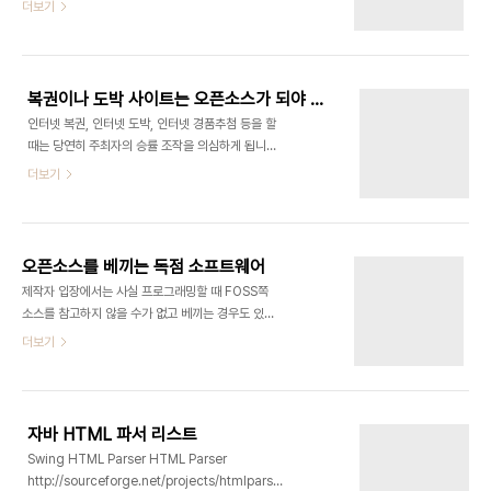
http://askbot.org/en/questions/
더보기
외형 우선 오픈피씨(Open PC)의 모습을 보자. 크
http://qato.com/ http://shapado.com/
기가 손바닥 만하다. 저렴한 옵션인 투명 아크릴 케이
https://github.com/anantgarg/Qwench
스다. 더 튼튼한 전용 케이스도 차후 구입할 수 있다.
http://code.google.com/p/soclone/
종이나 종이로 프린트해서 박스를 제작할 수 있는..
http://sourceforge.net/projects/cahoots/
복권이나 도박 사이트는 오픈소스가 되야 한다
http://sourceforge.net/projects/phpancake/
인터넷 복권, 인터넷 도박, 인터넷 경품추첨 등을 할
http://code.google.com/p/stacked/
때는 당연히 주최자의 승률 조작을 의심하게 됩니다.
게다가 이런 사이트는 검은돈이 오고가기 때문에 더
더보기
심각합니다. 저번에 나온 신문기사에는 슬롯머신을
운영하는 조폭들이 기술자들을 가둬놓고 합숙을 하
면서 개발시킨다고 합니다. 이런 사행성 서비스가 아
니라도 경매, 부동산 경매, 예술품 경매, 증권, 비상장
오픈소스를 베끼는 독점 소프트웨어
주식거래 등의 일반 상거래 사이트도 소스가 공개되
제작자 입장에서는 사실 프로그래밍할 때 FOSS쪽
어있지 않으면 낙찰자, 낙찰가 조작도 이론상 벌어질
소스를 참고하지 않을 수가 없고 베끼는 경우도 있습
수도 있습니다. 소규모의 보안이 부실한 사이트라면
니다. 도용이나 버그가 드러날까봐 소스를 공개하지
더보기
더 신뢰감이 안 갑니다. 만약 자신의 서비스는 타 회
못하는 경우도 적지 않을 겁니다. 사용자 입장에서 초
사와는 다르게 소스를 공개하고 좀더 투명하게 운영
보자들은 소스를 이해하지 못해도 소스 내부에서
하고 있다고 마케팅을 하면 닫힌 서비스보다 사람들
http://나 이메일 주소같이 외부로 접속되는 링크 정
이 더 좋아할 수도 있습니다. 나중에는 웹브라우저에
도는 검색하거나 바꿀 수 있습니다. 이게 어려우면 원
서버..
자바 HTML 파서 리스트
클릭으로 작동하는 소스코드 자동 분석기를 쓰면 됩
Swing HTML Parser HTML Parser
니다. 아니면 자신이 좋아하는 소스 감사 전문가나 자
http://sourceforge.net/projects/htmlparser/
동 감사 프로그램에 의뢰합니다. 중급자들은 여러 종