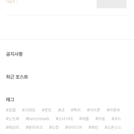
하는 것 말고 자동으로 넘겨주고 스캔하거나 사진찍
더보기
혁명적인 기계라고 합니다. 전자책 시장으로..
는 기계 말이다. http://www.atiz.com/
http://www.treventus.com/bookscanner_pageturner.html
이런 기계가 있는 듯 한데 국내에도 있을까? 책 보관
비용을 계산해보자. 집 가격/전용면적/6단=제곱미
터당 가격/6단 1단 높이37, 너비62, 깊이30cm인
책장에 평균 23권 들어간다. 밑 면적
1860cm^2=0.186제곱미터 23권*6 : 0.186제
곱미터 = x : 1제곱미터 x=741권/제곱미터 계산해
공지사항
보니까 우리 동네에서는 책 한권당 6단 책장에 보관
하는 비용이 7600원 든다. 참고로 나는 책을 2천
권..
최근 포스트
태그
검열
크래킹
폰트
UI
특허
아이폰
이명박
노트북
benchmark
소녀시대
애플
무료
코드
메모리
벤치마크
도청
아이디어
해킹
오픈소스