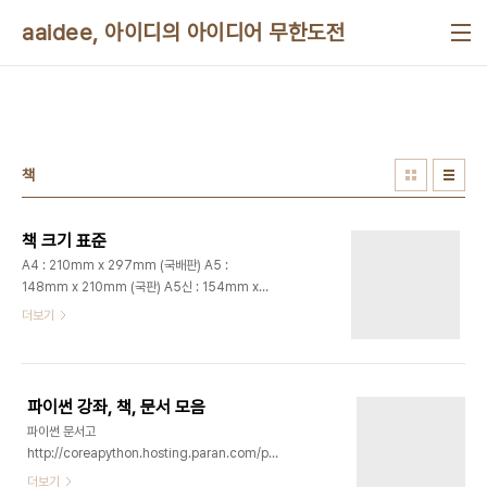
본문 바로가기
aaidee, 아이디의 아이디어 무한도전
책
책 크기 표준
A4 : 210mm x 297mm (국배판) A5 :
148mm x 210mm (국판) A5신 : 154mm x
224mm (신국판) A6 : 105mm x 148mm (국
더보기
반판) B5 : 188mm x 254mm (4.6배판) B6 :
127mm x 188mm (4.6판) B6신 : 125mm x
205mm 크라운판 : 176mm x 248mm 출판사
에 따라 오차 있고, 재단 과정에서 1mm~10mm 정
파이썬 강좌, 책, 문서 모음
도의 오차가 있을 수 있다.
파이썬 문서고
http://coreapython.hosting.paran.com/pygnudoc.html
파이썬에 뛰어들기(Dive into
더보기