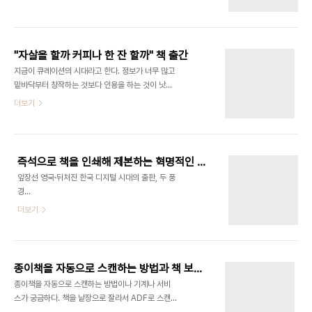
Python)http://kybin.github.com/translateDiveIntoPython3korean/index.html
http://coreapython.hosting.paran.com/dive/chap00.html
http://wikidocs.net/read/book/8
http://getpython3.com/diveintopython3/
"자살을 할까 커피나 한 잔 할까" 책 출간
http://www.diveintopython.net/ 점프 투 파이
지금이 큐레이션의 시대라고 한다. 정보가 너무 많고
썬http://codejob.co.kr/docs/view/2/ 왕초보
밑바닥부터 창작하는 것보다 인용을 하는 것이 낫다
를 위한 Python
는 뜻인 가보다. "자살을 할까 커피나 한 잔 할까"란
더보기
2.7http://wikidocs.net/read/book/1..
책이 나왔다고 한다. 엘리엇 부란 사람이 썼다. 저명
인사의 인용글을 묶어서 글을 쓴 형식이라고 한다. 나
도 이 아이디어를 예전에 메모했던 적이 있던가 가물
가물하다. 인용을 묶어서 작품을 만드는 시도는 가끔
즉석으로 책을 인쇄해 제본하는 혁명적인 기계
있었다. 주말마다 하는 영화 소개 프로그램에도 잠깐
앞장선 영국·뒤처진 한국 디지털 시대의 출판, 두 풍
나온다. 영화 트랜스포머에서는 라디오 채널을 바꿔
경
가며 기계가 하고싶은 말을 하는 씬이 있다. 프린터가
http://news.naver.com/main/hotissue/read.nhn?
더보기
없던 예전에는 영화에서 범죄자가 신문이나 잡지의
mid=hot&sid1=103&cid=447710&iid=194952&oid=028&aid=0002020696&
글자를 모자이크해서 편지를 보내는 씬이 종종 나왔
http://cliomedia.egloos.com/2068656
다. "시간은 금이다." "금 보기를 돌같이 하라." 처럼
http://en.wikipedia.org/wiki/Espresso_Book_Machine
서로 대비되는 속담을 묶는 시도도 예전에 ..
http://www.ondemandbooks.com/home.htm
종이책을 자동으로 스캔하는 방법과 책 보관비 계산
http://www.ondemandbooks.com/EBM_Brochure.pdf
종이책을 자동으로 스캔하는 방법이나 기계나 서비
즉석으로 책을 인쇄해 제본하는 기계가 있다고 합니
스가 궁금하다. 책을 낱장으로 잘라서 ADF로 스캔
다. 소형 서점에서 재고 관리와 롱테일 수요에 좋은