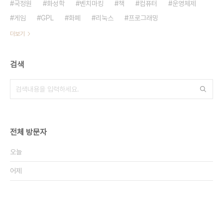
국정원
화성학
벤치마킹
책
컴퓨터
운영체제
게임
GPL
화폐
리눅스
프로그래밍
더보기
검색
전체 방문자
오늘
어제