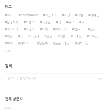
태그
GPL
benchmark
오픈소스
도청
게임
아이폰
운영체제
화성학
국정원
책
무료
코드
소녀시대
이명박
화폐
아이디어
컴퓨터
폰트
해킹
UI
메모리
검열
애플
크래킹
리눅스
특허
벤치마크
노트북
프로그래밍
벤치마킹
더보기
검색
전체 방문자
오늘