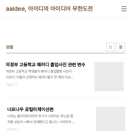
본문 바로가기
aaidee, 아이디의 아이디어 무한도전
검열
의정부 고등학교 패러디 졸업사진 관련 변수
의정부 고등학교 학생들의 패러디 졸업앨범 사진이
이슈다. 이들이 선정하는 패러디들이 한 해의 이슈를
모두 담았다는 기사를 보고 재밌어서 패러디에 관련
더보기
된 예상 시나리오들을 적어봤다. 상업화: 기업이 학생
들에게 홍보를 의뢰아거나 지원한다. 졸업 후 입사 지
원, 광고 모델 채용. 졸업앨범 매매 양심의 자유 탄압:
학교 당국 비판, 정권 비판, 친북 패러디 탄압, 일베
너프나우 로칼리제이션편
등 제 3자의 고발 표현의 자유: 성적 표현 억압, 학생
너프는 울티마온라인의 무기가 너프라는 장난감 총
들이 칠판, 현수막, 대자보를 사용할 경우 억압 저작
처럼 성능이 나빠서 유래됐다고 합니다. 사이트의 만
권 침해: 패션, 아이디어 등의 저작권 침해, 초상권 침
화 그림에 댓글을 달 수가 있네요. 로그인을 해야 달
더보기
해, 학생들간의 아이디어 표절 소수자 차별: 여성차