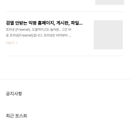
수 있습니다. 읽으려면 직접 와서 읽어야되죠. 예전에
별, 장애인, 동성애자 등 차별 학습 능력과 연계: 해당
미국의 어떤 흑백 만화처럼 직접 사이트에 접속해서
학교의 평균 성적, 진학률, 범죄율, 폭력빈도 등으로
그림에 대봐야 글을 볼 수 있습니다. 그 사이트 이름
비판 타학교로 확산: 패..
이 기억이 안 나네요. 사이트에 절대 날짜가 없다는게
검열 안받는 익명 홈페이지, 게시판, 파일공유 기술-프리넷
이상하네요. 절대 시간이 없는 것은 스크린샷을 찍을
프리넷 (Freenet). 도발적이고도 놀라운.. 그건 바
때 찍은 시간이 나오고 재접속을 유도하기 위해서인
로 프리넷(Freenet)입니다. 프리넷은 바닥부터 완
것 같습니다. 드루팔 말고도 국내에도 게시판 중에 상
전히 익명성을 담보하게, 절대 검열이 되지 않도록 설
더보기
대 시간을 쓰는 것이 있고 포털 게시판에도 오늘 글은
계된 상당히 급진적인 시스템입니다. 프리넷을 만든
상대시간이 나오는 것이 있었습니다. 백악관에서도
이안 클락(Ian Clarke)은 표현의 자유에 절대적으
쓰는 드루팔을 심도있게 관찰하면 관리자, 서버소유
로 집착하는 사람으로, 오늘날의 인터넷이 겉으로 보
자, 네트워크 제공자, 작자, 독자, 관찰자, 검..
기엔 자유로운 것 같지만 사실은 매우 쉽게 규제될 수
있다는 주장을 합니다. 그리고 그건 위험하다는 겁니
다. 그의 얘길 들어 봅시다. "과거의 역사를 되돌아
보세요. 검열이나 주의주장 따위가 결국 사람들을 가
장 끔찍스런 형태의 야만적 행동으로 내몰았던 사례
공지사항
를 어렵쟎게 찾아볼 수 있습니다." 프리넷 역시 누텔
라처럼 정보를 주고 받는 기반으로 인터넷을 사용하
고 있습니다. 각 컴퓨터를 확인하는 것..
최근 포스트