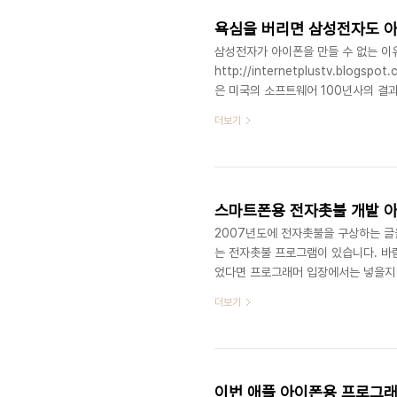
욕심을 버리면 삼성전자도 아
삼성전자가 아이폰을 만들 수 없는 이
http://internetplustv.blog
은 미국의 소프트웨어 100년사의 결
열심히 하면 역전할 수 있어요... 제
더보기
호환으로 가면 이길 수 있습니다. 어
서 GPL 호환으로 통일됩니다. 그리고
GTK, QT 등 모든 언어를 지원해야
다. 소프트웨..
스마트폰용 전자촛불 개발 
2007년도에 전자촛불을 구상하는 글
는 전자촛불 프로그램이 있습니다. 바
었다면 프로그래머 입장에서는 넣을지 
촛불 꺼버린 경찰, "아이폰 촛불은 어
더보기
http://www.ohmynews.com/N
촛불 프로그램에 프리넷같은 익명통신 
릴 수 있게 하고 주변 사람에게 유무선
휴대폰만 압수한다고 ..
이번 애플 아이폰용 프로그래