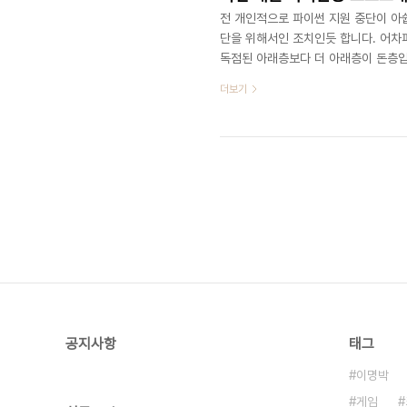
전 개인적으로 파이썬 지원 중단이 아쉽
단을 위해서인 조치인듯 합니다. 어차
독점된 아래층보다 더 아래층이 돈층입
그러란 법 없습니다. 그리고 어도비의
더보기
만 지원했죠. 반대로 안드로이드는 플
물건너간건가요? 구글은 아이폰을 이기
로이드의 경우 애플리케이션 판매자 
니다..
공지사항
태그
이명박
게임