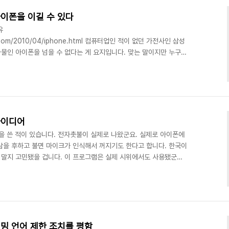
이폰을 이길 수 있다
유
spot.com/2010/04/iphone.html 컴퓨터업인 적이 없던 가전사인 삼성
과물인 아이폰을 넘을 수 없다는 게 요지입니다. 맞는 말이지만 누구나
 생각에는 안드로이드가 현재로선 제일 유망하고 바다는 아파치나 GPL
차피 특허나 상표 문제만 안 걸리면 모든 소프트웨어는 장기간에 걸쳐
 바다는 말 처럼 모든 물이 모이는 제일 낮은 곳이니까 자바나 닷넷,
됩니다. 물론 그렇게 안 갈 가능성이 크므로 바다는 망할 수도 있습니
아이디어
을 쓴 적이 있습니다. 전자촛불이 실제로 나왔군요. 실제로 아이폰에
람을 후하고 불면 마이크가 인식해서 꺼지기도 한다고 합니다. 한국이
말지 고민됐을 겁니다. 이 프로그램은 실제 시위에서도 사용됐군요.
떻게 할까요?"
WS_Web/view/at_pg.aspx?CNTN_CD=A0001355498 전자
기능을 붙이고 분산형 웹서버를 내장해서 누구나 이동 중 서버를 돌
으로 서버 내용이 확산되게 할 수 있을 겁니다. 전자촛불을 끄려면 한
밍 언어 제한 조치를 평함