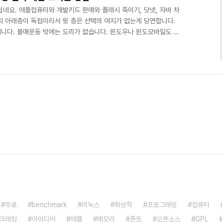
네요. 애플컴퓨터와 개발키드 판매와 플래시 죽이기, 닷넷, 자바 차
피 아래층이 독점이라서 윗 층은 선택의 여지가 없는게 당연합니다.
니다. 불매운동 밖에는 도리가 없습니다. 윈도우나 윈도모바일도 안
 플래시 가상머신도 액션스크립트만 지원하잖아요. 위피도 자바와 씨
래시 지원할 예정이라던데 구글의 유튜브 플래시 탈출과 코덱 공개는
기 위해 유튜브에 플래시를 계속 사용하게 '될지도' 모릅니다. 안드
입장으로 보자면 안드로이드 복제방지 장치가 제대로 작동할지 의문입
무료
benchmark
리눅스
화성학
프로그래밍
컴퓨터
크래킹
아이디어
애플
메모리
폰트
오픈소스
GPL