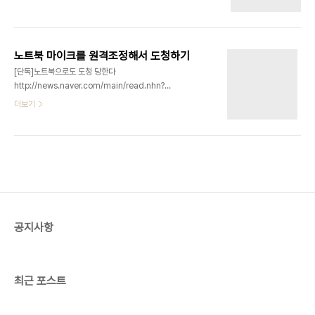
바꿔주는 프로그램을 설치한다. 그 다음 모니터를 사
던 거죠.
진으로 찍거나 캠코더로 녹화한다. 이 때, 직접 찍을
수도 있고, 컨넥터에 녹화기를 달 수도 있다. 비슷한
방법으로 사운드카드드로 A/D D/A 변환하면 사운
노트북 마이크를 원격조정해서 도청하기
드 잭으로 데이터 입출력이 가능하다. 프로그램을 설
[단독]노트북으로도 도청 당한다
치하는 방법이 문제다. 특수 제작된 키보드를 꽂으면
http://news.naver.com/main/read.nhn?
컴맨드 프롬프트 상에서 자동으로 컴파일러를 만들
mode=LSD&mid=shm&sid1=105&oid=020&aid=0002105539
더보기
고 그 컴파일러로 다시 프로그램을 만들 수 있을 수도
[단독] 내장 마이크 작동 → 실시간 녹음 저장 → 전
있다. 게임용 매크로 키보드와 비슷한 원리다. 전자기
송후 파일 삭제
기에서는 전자파도 나온다고 한다. 모니터, 프린터,
http://news.naver.com/main/read.nhn?
본체 등의 전자파를 감지해서 자료를 읽는 ..
mode=LSD&mid=shm&sid1=105&oid=020&aid=0002105440
[단독]노트북 도청 막을 방법 있나
http://news.naver.com/main/read.nhn?
mode=LSD&mid=shm&sid1=105&oid=020&aid=0002105437
[단독]데스크톱-스마트폰도 안심못해
공지사항
http://news.naver.com/main/read.nhn?
mode=LSD&m..
최근 포스트