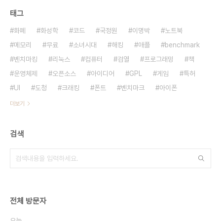
태그
화폐
화성학
코드
국정원
이명박
노트북
메모리
무료
소녀시대
해킹
애플
benchmark
벤치마킹
리눅스
컴퓨터
검열
프로그래밍
책
운영체제
오픈소스
아이디어
GPL
게임
특허
UI
도청
크래킹
폰트
벤치마크
아이폰
더보기
검색
전체 방문자
오늘