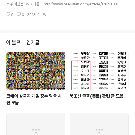
북 뛰어넘는 SNS 나온다 http://www.pressian.com/article/article.as
p?article_num=30120216105000 "각국 정부의 비밀문서 등 민감한 정
6
0
2012. 4. 19.
보를 폭로해 주목을 받아온 위키리크스가 전 세계 활동가들이 공유할 수 있는
소셜네트워크서비스(SNS)를 준비하고 있다. 온라인상 표현의 자유를 통제하는
움직임이 심해지는데 대한 위키리크스의 반격인 셈이다. 위키리크스에 대한 소
식을 전하는 웹사이트 'WL 센트럴'(http://wlcentral.org)은 14일(현지시간)
위키리크스가 '글로벌 스퀘어'(Global Square)라는 이름의 SNS를 준비하고
이 블로그 인기글
있다고 밝혔다. 3월에 첫 버전을 선보이고,..
코에이 삼국지 게임 장수 얼굴 사
북조선 글꼴(폰트) 관련 글 모음
진 모음