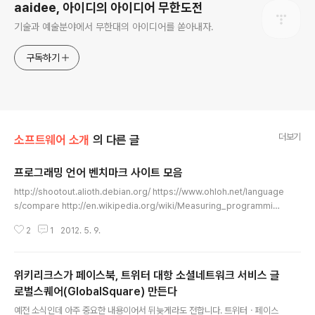
aaidee, 아이디의 아이디어 무한도전
기술과 예술분야에서 무한대의 아이디어를 쏟아내자.
구독하기
더보기
소프트웨어 소개
의 다른 글
프로그래밍 언어 벤치마크 사이트 모음
글 내용
http://shootout.alioth.debian.org/ https://www.ohloh.net/language
s/compare http://en.wikipedia.org/wiki/Measuring_programming
_language_popularity http://lang-index.sourceforge.net/ http://w
2
1
2012. 5. 9.
ww.tiobe.com/index.php/content/paperinfo/tpci/index.html http://
langpop.com/ http://lui.arbingersys.com/index.html http://www.in
deed.com/jobtrends http://www.simplyhired.com/a/jobtrends/ho
위키리크스가 페이스북, 트위터 대항 소셜네트워크 서비스 글
me http://www.flexjob..
로벌스퀘어(GlobalSquare) 만든다
글 내용
예전 소식인데 아주 중요한 내용이어서 뒤늦게라도 전합니다. 트위터ㆍ페이스