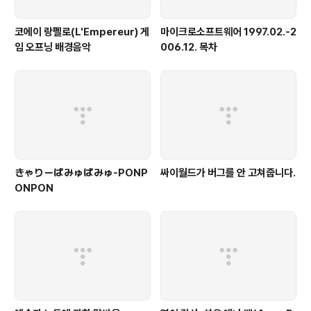
코에이 랑펠로(L'Empereur) 게
마이크로소프트웨어 1997.02.-2
임 오프닝 배경음악
006.12. 목차
きゃりーぱみゅぱみゅ-PONP
싸이월드가 버그를 안 고쳐줍니다.
ONPON