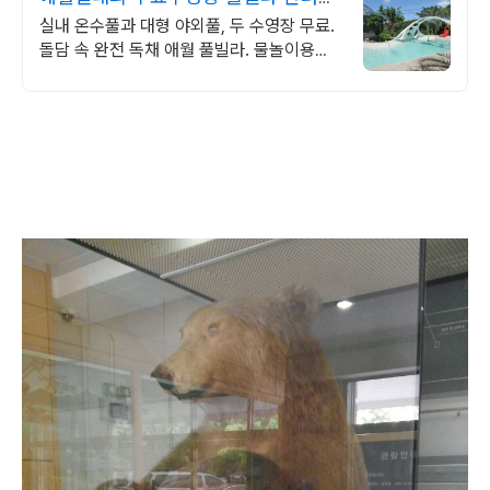
동반 이국적 감성숙소
실내 온수풀과 대형 야외풀, 두 수영장 무료.
돌담 속 완전 독채 애월 풀빌라. 물놀이용품
완비, 아이도 반려견도 환영. 이국적 감성에
불멍과 파티까지 즐겨요.