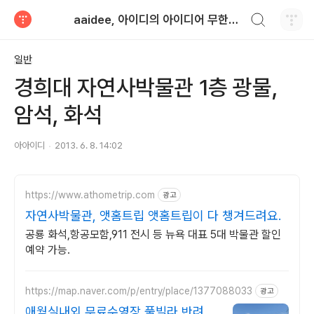
검색하기
aaidee, 아이디의 아이디어 무한도전
티스토리
일반
경희대 자연사박물관 1층 광물,
암석, 화석
아아이디
2013. 6. 8. 14:02
https://www.athometrip.com
광고
자연사박물관, 앳홈트립 앳홈트립이 다 챙겨드려요.
공룡 화석,항공모함,911 전시 등 뉴욕 대표 5대 박물관 할인
예약 가능.
https://map.naver.com/p/entry/place/1377088033
광고
애월실내외 무료수영장 풀빌라 반려견