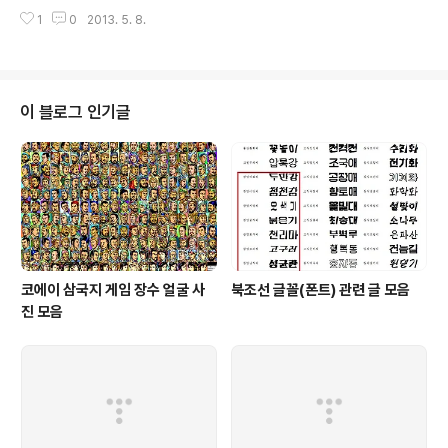
3 복정 38 교대, 도봉산 41 목동 43 양재 44 신도림 50 서울대입구, 구로디지
1
0
2013. 5. 8.
털단지 52 서현, 가산디지털단지 54 의정부 1시간1 오리, 범계 1시간4 부천 1
시간9 대화, 안양 1시간13 부평 1시간22 동두천 1시간24 수원 1시간31 동인
천 1시간57 춘천 2시간23 천안
이 블로그 인기글
코에이 삼국지 게임 장수 얼굴 사
북조선 글꼴(폰트) 관련 글 모음
진 모음