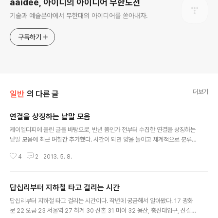
aaidee, 아이디의 아이디어 무한도전
기술과 예술분야에서 무한대의 아이디어를 쏟아내자.
구독하기
더보기
일반
의 다른 글
연결을 상징하는 낱말 모음
글 내용
케이엘디피에 올린 글을 바탕으로, 반년 쯤인가 전부터 수집한 연결을 상징하는
낱말 모음에 최근 며칠간 추가했다. 시간이 되면 양을 늘이고 체계적으로 분류
해보고 싶다. 회로, 선로, 길, 수로, 회선, 창구, 핏줄, 물길, 통로, 순환, 창구, 문,
4
2
2013. 5. 8.
창문, 접점, 접선, 채널, 소통, 공간, 광장, 스트림, 진로, 커넥션, 연결, 교두보, 다
리, 도로, 척추, 대간, 줄기, 계곡, 여울목, 길목, 기도, 경혈, 혈관, 나들목, 인터체
인지, 접속, 결합, 경첩, 이음, 관련, 연고, 관계, 운행, 연줄, 접근, 인접, 연속, 마
답십리부터 지하철 타고 걸리는 시간
찰, 갈등, 부딯침, 맺음 문 똑똑, 노크 초인종 딩동, 벨 유리창 전화 링 따르릉 옷
글 내용
디자인 패션 인사 안녕 헬로 담배 본드 다리 길, 선 연결 교차로 cross road 링
답십리부터 지하철 타고 걸리는 시간이다. 작년에 궁금해서 알아봤다. 17 광화
크 사슬..
문 22 오금 23 서울역 27 하계 30 신촌 31 미아 32 용산, 총신대입구, 신길 3