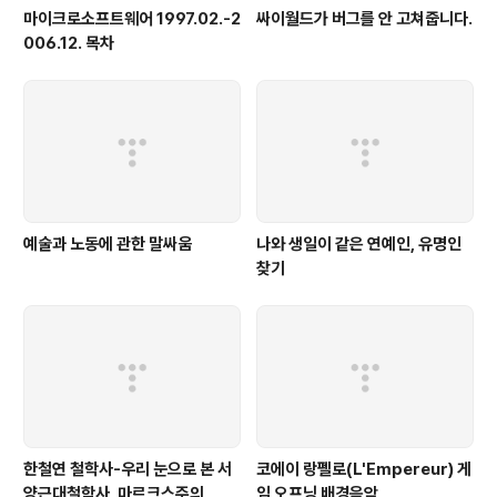
마이크로소프트웨어 1997.02.-2
싸이월드가 버그를 안 고쳐줍니다.
006.12. 목차
예술과 노동에 관한 말싸움
나와 생일이 같은 연예인, 유명인
찾기
한철연 철학사-우리 눈으로 본 서
코에이 랑펠로(L'Empereur) 게
양근대철학사, 마르크스주의
임 오프닝 배경음악