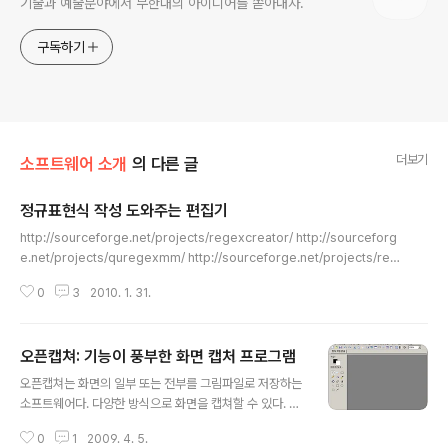
기술과 예술분야에서 무한대의 아이디어를 쏟아내자.
구독하기
더보기
소프트웨어 소개
의 다른 글
정규표현식 작성 도와주는 편집기
글 내용
http://sourceforge.net/projects/regexcreator/ http://sourceforg
e.net/projects/quregexmm/ http://sourceforge.net/projects/reg
ex-util/ http://sourceforge.net/projects/regex-assistant/ http://s
0
3
2010. 1. 31.
ourceforge.net/projects/regextester/ http://sourceforge.net/pro
jects/regexpeditor/ http://weitz.de/regex-coach/#install http://la
urent.riesterer.free.fr/regexp/ http://www.gskinner.com/RegExr/
오픈캡쳐: 기능이 풍부한 화면 캡처 프로그램
http://www.rege..
글 내용
오픈캡쳐는 화면의 일부 또는 전부를 그림파일로 저장하는
소프트웨어다. 다양한 방식으로 화면을 캡쳐할 수 있다. 특
히 오토스크롤 사용을 선택하면 긴 문서를 스크롤해가면서
0
1
2009. 4. 5.
캡처한다. 옵션에서는 마우스 커서를 포함하거나 캡처전