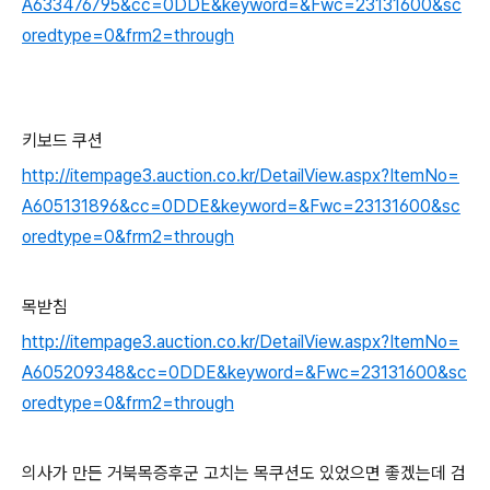
A633476795&cc=0DDE&keyword=&Fwc=23131600&sc
oredtype=0&frm2=through
키보드 쿠션
http://itempage3.auction.co.kr/DetailView.aspx?ItemNo=
A605131896&cc=0DDE&keyword=&Fwc=23131600&sc
oredtype=0&frm2=through
목받침
http://itempage3.auction.co.kr/DetailView.aspx?ItemNo=
A605209348&cc=0DDE&keyword=&Fwc=23131600&sc
oredtype=0&frm2=through
의사가 만든 거북목증후군 고치는 목쿠션도 있었으면 좋겠는데 검