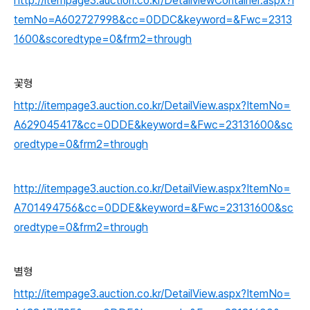
http://itempage3.auction.co.kr/DetailviewContainer.aspx?I
temNo=A602727998&cc=0DDC&keyword=&Fwc=2313
1600&scoredtype=0&frm2=through
꽃형
http://itempage3.auction.co.kr/DetailView.aspx?ItemNo=
A629045417&cc=0DDE&keyword=&Fwc=23131600&sc
oredtype=0&frm2=through
http://itempage3.auction.co.kr/DetailView.aspx?ItemNo=
A701494756&cc=0DDE&keyword=&Fwc=23131600&sc
oredtype=0&frm2=through
별형
http://itempage3.auction.co.kr/DetailView.aspx?ItemNo=