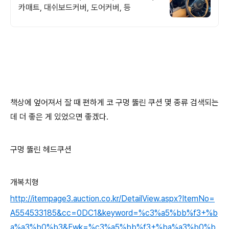
카매트, 대쉬보드커버, 도어커버, 등
책상에 엎어져서 잘 때 편하게 코 구멍 뚫린 쿠션 몇 종류 검색되는
데 더 좋은 게 있었으면 좋겠다.
구멍 뚫린 헤드쿠션
개복치형
http://itempage3.auction.co.kr/DetailView.aspx?ItemNo=
A554533185&cc=0DC1&keyword=%c3%a5%bb%f3+%b
a%a3%b0%b3&Fwk=%c3%a5%bb%f3+%ba%a3%b0%b