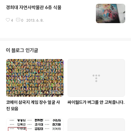
생의 3대 목표뱃살 정복(인), 영어 정복(지), 수학 정복(천) 열심히 하자! --- 20
경희대 자연사박물관 6층 식물
15. 4. 18. 참고: 해빗알피지에 입력한 할 일 목록http://blog.aaidee.com/2
글 내용
96 다음은 평생 매달리면 재밌을만한 난제 목록이다. 이 중 하나만 잘 해도 인..
4
0
2013. 6. 8.
이 블로그 인기글
코에이 삼국지 게임 장수 얼굴 사
싸이월드가 버그를 안 고쳐줍니다.
진 모음