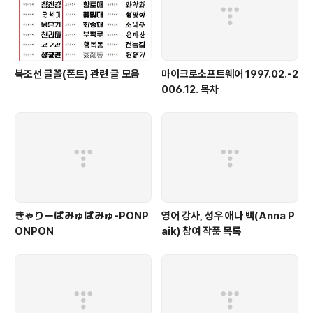
북조선 글꼴(폰트) 관련 글 모음
마이크로소프트웨어 1997.02.-2
006.12. 목차
きゃりーぱみゅぱみゅ-PONP
영어 강사, 성우 애나 백(Anna P
ONPON
aik) 참여 작품 목록