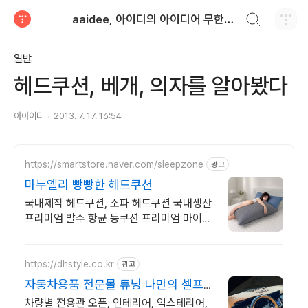
검색하기
aaidee, 아이디의 아이디어 무한도전
티스토리
일반
헤드쿠션, 베개, 의자를 알아봤다
아아이디
2013. 7. 17. 16:54
https://smartstore.naver.com/sleepzone
광고
마누엘리 빵빵한 헤드쿠션
국내제작 헤드쿠션, 소파 헤드쿠션 국내생산
프리미엄 발수 항균 등쿠션 프리미엄 마이크
로 화이버 솜 쿠션으로 폭신함을 느껴보세요
https://dhstyle.co.kr
광고
자동차용품 전문몰 튜닝 나만의 셀프
드레스업 용품
차량별 전용관 오픈, 인테리어, 익스테리어,