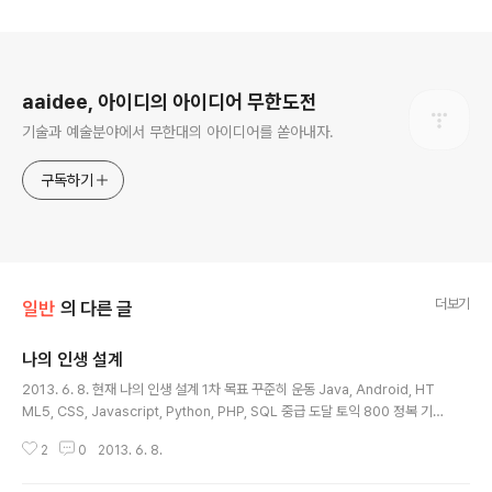
로그 정보
aaidee, 아이디의 아이디어 무한도전
기술과 예술분야에서 무한대의 아이디어를 쏟아내자.
구독하기
더보기
일반
의 다른 글
나의 인생 설계
글 내용
2013. 6. 8. 현재 나의 인생 설계 1차 목표 꾸준히 운동 Java, Android, HT
ML5, CSS, Javascript, Python, PHP, SQL 중급 도달 토익 800 정복 기
초 수학 2차 목표 뱃살 빼기 경제적 자립과 연애 시작 토익 900 정복 기초 중국
2
0
2013. 6. 8.
어, 일본어 기초 물리, 화학 3차 목표 복근 만들기 고급 수학, 물리, 화학 기초 전
자기초 경제 정보처리기사 따기 중급 중국어, 일본어 4차 목표 대학원 입학 인