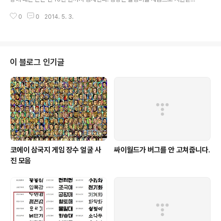
도 한다. 선관위가 발표하는 회계 보고서를 보면 상황을 알 수 있다. 2012년도
0
0
2014. 5. 3.
정당의 활동개황 및 회계보고 http://www.nec.go.kr/portal/bbs/view/B0
000341/2971.do?menuNo=200029 통합진보당: 만 원 이상 권장, 월 소
득 150만원 이하는 오천 원 이상 권장 정의당: 만 원 이상 권장, 월 소득 150만
원 이하는 오천 원 이상 권장 노동당 소득의 1% 이상 권장 녹색당: 3천 원 이상
새정치민주연합: 천 원 이상 새누리당: 2천 원 이상 권장 2014.5.3. 문서다. 최
이 블로그 인기글
신판은 각 당 홈페이지에 있다.
코에이 삼국지 게임 장수 얼굴 사
싸이월드가 버그를 안 고쳐줍니다.
진 모음