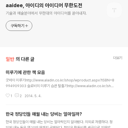
aaidee, 아이디의 아이디어 무한도전
기술과 예술분야에서 무한대의 아이디어를 쏟아내자.
구독하기
더보기
일반
의 다른 글
미루기에 관한 책 모음
글 내용
굿바이 미루기http://www.aladin.co.kr/shop/wproduct.aspx?ISBN=8
994909303 슬로비의 미루기 습관 탈출기http://www.aladin.co.kr/sho
p/wproduct.aspx?ISBN=8993413142 미루기의 기술http://www.alad
1
2
2014. 5. 4.
in.co.kr/shop/wproduct.aspx?ISBN=895095074X 미루기병 고치기h
ttp://www.aladin.co.kr/shop/wproduct.aspx?ISBN=8991995160
미루지 않기 당장 해결하기 그리고 성공하기http://www.aladin.co.kr/sho
한국 정당인들 매월 내는 당비는 얼마일까?
p/wproduct.aspx?ISBN=8989214157 미룸의 심리학http://www.alad
글 내용
in.co.kr/shop/wproduc..
한국 정당인들이 매월 내는 당비는 얼마씩인지 알아봤다. 의외로 저렴하다. 정
당에 내는 돈은 연 10만 원까지 공제된다. 정당은 활동비를 세금으로 지원받기