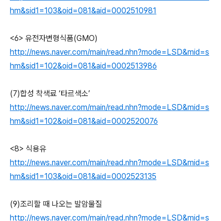
hm&sid1=103&oid=081&aid=0002510981
<6> 유전자변형식품(GMO)
http://news.naver.com/main/read.nhn?mode=LSD&mid=s
hm&sid1=102&oid=081&aid=0002513986
(7)합성 착색료 ‘타르색소’
http://news.naver.com/main/read.nhn?mode=LSD&mid=s
hm&sid1=102&oid=081&aid=0002520076
<8> 식용유
http://news.naver.com/main/read.nhn?mode=LSD&mid=s
hm&sid1=103&oid=081&aid=0002523135
(9)조리할 때 나오는 발암물질
http://news.naver.com/main/read.nhn?mode=LSD&mid=s