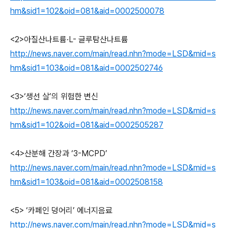
hm&sid1=102&oid=081&aid=0002500078
<2>아질산나트륨·L- 글루탐산나트륨
http://news.naver.com/main/read.nhn?mode=LSD&mid=s
hm&sid1=103&oid=081&aid=0002502746
<3>‘생선 살’의 위험한 변신
http://news.naver.com/main/read.nhn?mode=LSD&mid=s
hm&sid1=102&oid=081&aid=0002505287
<4>산분해 간장과 ‘3-MCPD’
http://news.naver.com/main/read.nhn?mode=LSD&mid=s
hm&sid1=103&oid=081&aid=0002508158
<5> ‘카페인 덩어리’ 에너지음료
http://news.naver.com/main/read.nhn?mode=LSD&mid=s