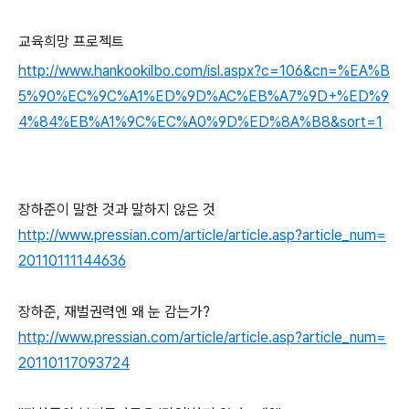
교육희망 프로젝트
http://www.hankookilbo.com/isl.aspx?c=106&cn=%EA%B
5%90%EC%9C%A1%ED%9D%AC%EB%A7%9D+%ED%9
4%84%EB%A1%9C%EC%A0%9D%ED%8A%B8&sort=1
장하준이 말한 것과 말하지 않은 것
http://www.pressian.com/article/article.asp?article_num=
20110111144636
장하준, 재벌권력엔 왜 눈 감는가?
http://www.pressian.com/article/article.asp?article_num=
20110117093724