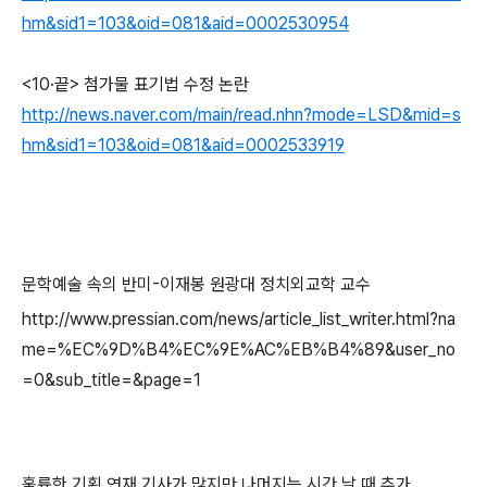
hm&sid1=103&oid=081&aid=0002530954
<10·끝> 첨가물 표기법 수정 논란
http://news.naver.com/main/read.nhn?mode=LSD&mid=s
hm&sid1=103&oid=081&aid=0002533919
문학예술 속의 반미-이재봉 원광대 정치외교학 교수
http://www.pressian.com/news/article_list_writer.html?na
me=%EC%9D%B4%EC%9E%AC%EB%B4%89&user_no
=0&sub_title=&page=1
훌륭한 기획 연재 기사가 많지만 나머지는 시간 날 때 추가