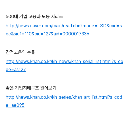
500대 기업 고용과 노동 시리즈
http://news.naver.com/main/read.nhn?mode=LSD&mid=s
ec&sid1=110&oid=127&aid=0000017336
간접고용의 눈물
http://news.khan.co.kr/kh_news/khan_serial_list.html?s_co
de=as127
좋은 기업지배구조 알아보기
http://news.khan.co.kr/kh_series/khan_art_list.html?s_cod
e=ae095