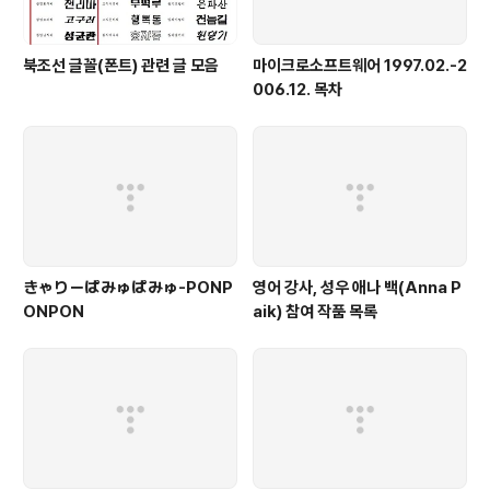
북조선 글꼴(폰트) 관련 글 모음
마이크로소프트웨어 1997.02.-2
006.12. 목차
きゃりーぱみゅぱみゅ-PONP
영어 강사, 성우 애나 백(Anna P
ONPON
aik) 참여 작품 목록