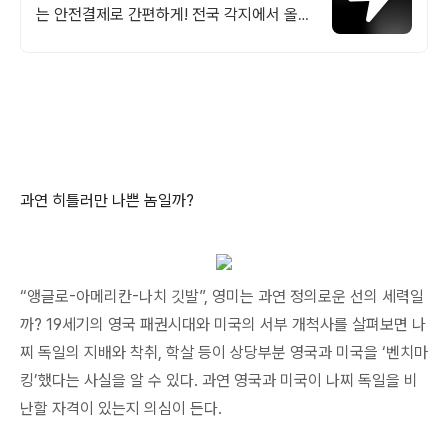
는 안전결제로 간편하게! 전국 각지에서 올라
오는 전국구 최다 상품 매일 10만 개 이상의
신규 상품 업로드
과연 히틀러만 나쁜 놈일까?
“앵글로
-
아메리칸
-
나치 깃발
”,
영미는 과연 정의로운 선의 세력일
까
? 19
세기의 영국 패권시대와 미국의 서부 개척사를 살펴보면 나
찌 독일의 지배와 착취
,
학살 등이 상당부분 영국과 미국을
‘
벤치마
킹
’
했다는 사실을 알 수 있다
.
과연 영국과 미국이 나찌 독일을 비
난할 자격이 있는지 의심이 든다
.