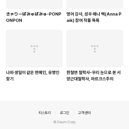
きゃりーぱみゅぱみゅ-PONP
영어 강사, 성우 애나 백(Anna P
ONPON
aik) 참여 작품 목록
나와 생일이 같은 연예인, 유명인
한철연 철학사-우리 눈으로 본 서
찾기
양근대철학사, 마르크스주의
의안내
티스토리
로그인
고객센터
© Daum Corp.