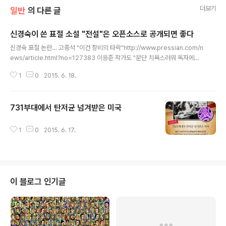
더보기
일반
의 다른 글
신경숙이 쓴 표절 소설 "전설"은 오픈소스로 공개되면 좋다
글 내용
신경숙 표절 논란… 고종석 "이건 창비의 타락"http://www.pressian.com/n
ews/article.html?no=127383 이응준 작가도 "문단 치욕스러워 독자에게
죄송" "작가 신경숙 씨(52)의 표절 의혹에 눈길이 쏠리는 가운데, 특히 신 씨의
1
0
2015. 6. 18.
베스트셀러 등을 낸 출판사 창비에 대한 비판이 거세다. 이 출판사는 표절 의혹
이 제기된 단편 소설 '전설'이 실린 (1996년)도 펴냈다. 언론인 고종석 씨는 17
일 사회 관계망 서비스(SNS)에서 이번 표절 논란에 대한 창비의 해명을 놓고
731부대에서 탄저균 넘겨받은 미국
"지적 설계론 찜쪄 먹을 우주적 궤변"이라며 경악했다." 우선 내 아이디 중 하나
글 내용
에 우주가 들어가는데 박근혜의 우주 어쩌고 발언 때문에 나쁜 이미지가 생겨
불쾌하다. 표절에 대한 내 입장은 오픈소스를 하라는..
1
0
2015. 6. 17.
이 블로그 인기글