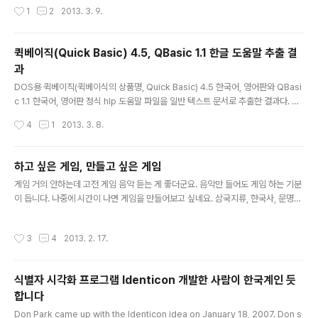
작성시간
1
2
2013. 3. 9.
고 물을 때 많이 창피했습니다. 컴퓨터학원은 중학교 들어가면서 공부해야 한다고 끊
었습니다. GW-BASIC과 Quick Basic을 중고등학교 때까지 가끔 썼습니다. 대학
교 때 교양으로 C, HTML, 전산과에서 C++을 청강했습니다. 1학년 때 교양선택으
퀵베이직(Quick Basic) 4.5, QBasic 1.1 한글 도움말 추출 결
로 비주얼베이식을 신청했었는데 사람이 적어서 폐강되어 무척 아쉬웠습니다. 지금
과
도 초등학교 때 MSX와 XT 컴퓨터에 ..
글 내용
DOS용 퀵베이직(퀵베이식의 상품명, Quick Basic) 4.5 한국어, 영어판와 QBasi
c 1.1 한국어, 영어판 정식 hlp 도움말 파일을 일반 텍스트 문서로 추출한 결과다. H
TML로 변환한 영문 도움말은 다음에 있다.http://www.qbasicnews.com/qbo
작성시간
4
1
2013. 3. 8.
ho/
하고 싶은 게임, 만들고 싶은 게임
글 내용
게임 거의 안하는데 고전 게임 음악 듣는 게 좋더군요. 음악만 들어도 게임 하는 기분
이 듭니다. 나중에 시간이 나면 게임을 만들어보고 싶네요. 삼국지류, 한국사, 문명류,
경제 관련 시뮬, 학습에 극적으로 도움되는 게임, 음악이론 학습, 언어 학습 등이요.
음양오행과 기학, 한국 한의학 기반 MMORPG 시나리오도 하나 써보고 싶은 게 있
작성시간
3
4
2013. 2. 17.
고요. 돈이 많아지고 시간 난다면 하고싶은 게임은 못 해본삼국지 4~12캐피탈리즘
슈퍼파워A-Train 시리즈비행 시뮬대항해시대 시리즈파이럿츠 시리즈문명 시리즈
거상리스크유로파임페리얼리즘도프워즈 시리즈드러그워즈 시리즈인생게임 보드게
식별자 시각화 프로그램 Identicon 개발한 사람이 한국계인 듯
임협동조합 보드게임 캐시플로 보드게임카탄 보드게임히어로즈오브마이트앤매직트
합니다
랜스포트타이쿤레일로드타이쿤롤러코스터타이쿤 시리즈 데모크라시 시리즈 트로피
글 내용
카..
Don Park came up with the Identicon idea on January 18, 2007. Don s