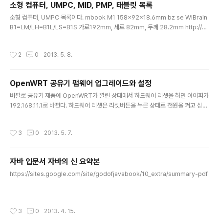
소형 컴퓨터, UMPC, MID, PMP, 태블릿 목록
국정원녀사건처럼 이명박 체제 하의 경찰은 믿을 수도 없고요. 어쩌면 포렌식에도 표
글 내용
시가 안나는 최고급 기술이 동원될 수는 없었는지... 밀리터리 그레이드라고..
소형 컴퓨터, UMPC 목록이다. mbook M1 158x92x18.6mm bz se WiBrain
B1=LM/LH=B1L/LS=B1S 가로192mm, 세로 82mm, 두께 28.2mm http://k.
daum.net/qna/view.html?qid=3djmQ Raon Digital 베가 160(W) x 80(H)
x 27.5(D)mm 에버런 STD:SH6 H6 Lite:H3 S6 170*83*25 http://cafe.da
작성시간
2
0
2013. 5. 8.
um.net/geogi/7ADl/106?nil_openapi=search 에버런 노트성주 탱고윙 빌립
s5 154*84*24.4mm s7 210*117*26 s70ex n5 소니 ux 시리즈 ux50 ux9
1 UX17LP, P25, P15 삼성 q1 가로 227 × 세로 139.5 ×..
OpenWRT 공유기 펌웨어 업그레이드와 설정
글 내용
버팔로 공유기 제품에 OpenWRT가 깔린 상태에서 하드웨어 리셋을 하면 아이피가
192.168.11.1로 바뀐다. 하드웨어 리셋은 리셋버튼을 누른 상태로 전원을 켜고 십초
뒤에 놓으면 저절로 재부팅 된다. 일반 2,3,4포트앤 안쓰는 랜선은 꽃혀있어도 된다.
이때 ping을 먼저해서 응답이 있을 때 tfp2로 펌웨어를 새로 깔때 업로드끝나고 불
작성시간
3
0
2013. 5. 7.
꺼질 때까지 기다린다. tfp2는 자동재반복 시켜놔도 타이밍을 놓쳐 안 될 경우가 있
다. 부팅 안해도 저절로 재부팅된다. 이 때 일 분 이상은 기다려야 192.168.1.1로 핑
해도 동작한다. 이때 재부팅하면 192.168.1.1로 바뀐다. 원도우는 자동으로 ip 받아
자바 입문서 자바의 신 요약본
오기 하면 공유기의 dhcp서버에서 할당된 ip를 받아 작동한다. 설정해줄 것: 시스템
글 내용
에서 암..
https://sites.google.com/site/godofjavabook/10_extra/summary-pdf
작성시간
3
0
2013. 4. 15.