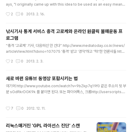
ays, "I originally came up with this idea to be used as an easy means
of visually distinguishing multiple units of information, anything that ca
작성시간
2
0
2013. 2. 16.
n be reduced to bits. It's not just IPs but also people, places, and thin
gs. IMHO, too much of the web what we read are textual or numeric i
nformation which are not easy to distinguish at..
낚시기사 통계 서비스 충격 고로케와 온라인 원클릭 불매운동 프
로그램
글 내용
“충격 ‘고로케’ 기사, 다음에선 안 건다” http://www.mediatoday.co.kr/news/
articleView.html?idxno=107075 '충격' 받고 '경악'하고 '헉!'한 언론사들 htt
p://www.sisainlive.com/news/articleView.html?idxno=15514 “헉, 이런
작성시간
2
0
2013. 2. 3.
숨막히는 뉴스가”…충격 고로케 http://www.bloter.net/archives/140185 선정
적인 제목으로 낚시질하는 신문사의 기사 중 자주 쓰이는 표현을 검색해서 통계를 내
고 상도 주는 풍자 사이트가 인기라고 합니다. 현재 검색어는 다음과 같습니다. "충격
새로 바뀐 유튜브 동영상 포함시키는 법
경악 결국 멘붕 이럴수가 알고보니 무슨일 살아있네 폭소 속보 헉! 몸매 미모 숨막히
글 내용
여기에 http://www.youtube.com/watch?v=9bZkp7q19f0 같은 주소의 뒷 부
는 얼짱女 최근한온라인커뮤니티" 좋은 ..
분 sGdRkrDGK9k 를 붙이면 된다. 또는 파이어폭스, 크롬http://userscripts.or
g/scripts/show/153875 또는 인터넷익스플로러http://nuridol.net/ut_conv
ert.html 사파리를 이용한다.
작성시간
7
0
2012. 12. 11.
리눅스매거진 'GPL 라이선스 진단' 스캔
글 내용