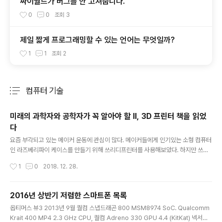
싸이월드가 버그를 안 고쳐줍니다.
0
0
조회
3
제일 짧게 프로그래밍할 수 있는 언어는 무엇일까?
1
1
조회
2
컴퓨터 기술
분류 전체보기
주요 글 목록
미래의 과학자와 공학자가 꼭 알아야 할 II, 3D 프린터 책을 읽었
다
글 내용
요즘 부각되고 있는 메이커 운동에 관심이 많다. 메이커들에게 인기있는 소형 컴퓨터
인 라즈베리파이 케이스를 만들기 위해 쓰리디프린터를 사용해보았다. 하지만 쓰리
디프린터를 사용하려면 책에는 잘 안나오는 설정값이라던지 암묵지식이라고 불리는
작성시간
1
0
2018. 12. 28.
노하우가 부족하다는 생각이 들었다. 그러던 차에 성신미디어(https://www.insta
gram.com/ssmedia_official)의 “미래의 과학자와 공학자가 꼭 알아야 할 II 3D
프린터” 책을 봤다. 이 책은 초등학생이나 중학생을 대상으로 쓰여진 책이다. 책의 1/
2016년 상반기 저렴한 스마트폰 목록
3 분량이 기계공학개론을 초중고교 학생이 알아듣기 쉽게 설명하고 있다. 물건을 만
글 내용
옵티머스 뷰3 2013년 9월 퀄컴 스냅드래곤 800 MSM8974 SoC. Qualcomm
드는 방법인 깍기, 빚기, 녹이기, 구부리고 접고 누르기, 찍기와 차원에 대한 설명과
Krait 400 MP4 2.3 GHz CPU, 퀄컴 Adreno 330 GPU 4.4 (KitKat) 넥서스5
입체 도형을 설계하는 원리와 디지털..