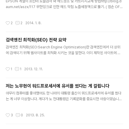
나 시간을 물리적으로 측정하는 시계, 시간이 지날수록 ..
EPSON 계열의 프린터 노즐검사 와 헤드청소 및 카트리지교체 방법http://blog.d
aum.net/aszx/117 무한잉크로 인한 헤드 막힘 노즐세정액으로 뚫기. ( 엡손 OFFI
CE TX600FW ) http://blog.naver.com/PostView.nhn?blogId=congfrien
d&logNo=100071538520 엡손의 프린터와 정품 카트리지의 문제http://flype
작성시간
2
2
2014. 1. 8.
n.tistory.com/18 노즐 세정액 사용방법 (HP,삼성,캐논,엡손)http://todaki.tisto
ry.com/1886 폐잉크통, 만들어 봅시다! http://todaki.tistory.com/1785 엡손
tx700W 노즐막힘 수리http://blog.naver.com/davidpoem/1101440169..
검색엔진 최적화(SEO) 전략 요약
글 내용
검색엔진 최적화(SEO:Search Engine Optimization)란 검색엔진에서 더 상위
에 검색되기 위해 웹사이트를 최적화 시키는 것을 말한다. 이미 제작된 사이트에 글
을 쓰는 사람 입장에서 몇가지 간단한 팁을 소개한다. 관리자 입장에서 최적화하는
내용은 다른 곳에서 참조하기 바란다. 검색엔진은 문서의 제목을 중요시합니다. 독창
작성시간
1
1
2013. 12. 11.
적인 글을 쓰고 내용을 한글 30~32자, 영어 70자 이내의 함축적으로 담는 제목을
적습니다. 제목에는 검색 순위가 높은 키워드를 사용하면 좋습니다. 제목에 베스트,
가이드, 리뷰 등을 넣으면 좋습니다. 핵심 키워드는 제목의 앞 쪽에 위치시킵니다. 제
저는 노무현이 워드프로세서에 유서를 썼다는 게 걸립니다
목 태그의 적절한 활용 제목 태그 ( HTML 태그 또는 HTTP 헤더와 혼동하지 마세
글 내용
요)는 사용자에게 페이지 구조를 보여주..
아무리 컴퓨터를 좋아했어도 한 나라의 대통령 출신이 워드프로세서에 유서를 썼다
는 게 너무 이상합니다. 게다가 노 전대통령은 기록문화를 중요시한 사람이었습니다.
운영체제가 윈도우였을 텐데 윈도우는 자동업데이트 켜놓으면 파일 운영권이 마이
크로소프트에게 있습니다. 게다가 스노든이 밝힌 대로 마이크로소프트 등의 미국 아
작성시간
3
0
2013. 8. 25.
이티 회사는 NSA같은 미국 정부와 긴밀히 협력하고 있고요. 윈도우 보안이 완벽한
것도 아니니까 제 삼자가 침입할 수도 있고요. 공유기, 하드디스크 펌웨어 등도 독점
소스였을테고요. 경찰 포렌식 수사 결과는 컴퓨터에 이상이 없다고 나왔겠지만 요즘