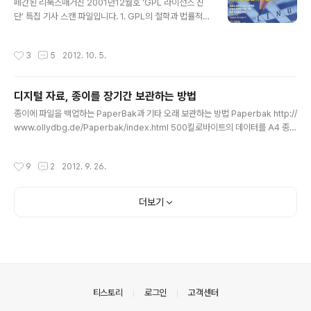
페간된 리눅스매거진 2001년12월호 'GPL 라이선스 진
단' 특집 기사 스캔 파일입니다. 1. GPL의 철학과 법률적
강제성2. GPL, LGPL, GFDL 해설3. GPL, LGPL, GFD
L에 대한 빈번한 질문들4. 벤치마크 대상 업체에 대한 설문
작성시간
3
5
2012. 10. 5.
조사5. 한글 배포판 GPL 벤치마크 지피엘 라이센스에 대
해 자세히 설명되어 있습니다. 최신판인 GPL3나 AGPL
내용은 없습니다. 모두 103장이고 7개의 7zip 파일로 분
디지털 자료, 종이를 장기간 보관하는 방법
할 압축되었습니다. --- 2012.10.7. 파일명이 한글이어서
글 내용
1번만 풀리는 현상 때문에 영어로 바꿨습니다.
종이에 파일을 백업하는 PaperBak과 기타 오래 보관하는 방법 Paperbak http://
www.ollydbg.de/Paperbak/index.html 500킬로바이트의 데이터를 A4 종이
에 2차원 바코드로 인쇄해서 보관했다가 스캐너로 복구하는 프로그램입니다. 압축
하면 더 보관할 수 있고요. 사용기 http://www.extremetech.com/extreme/1
작성시간
9
2
2012. 9. 26.
34427-a-paper-based-backup-solution-not-as-stupid-as-it-sound
s?print github에 같은 소스가 올라와 있습니다. https://github.com/timwater
s/paperback 자바 버전 개발 중인 곳입니다. https://github.com/DanielRuf/P
더보기
aperBak Tw..
의안내
티스토리
로그인
고객센터