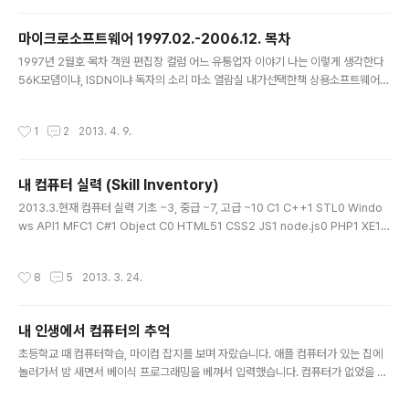
마이크로소프트웨어 1997.02.-2006.12. 목차
글 내용
1997년 2월호 목차 객원 편집장 컬럼 어느 유통업자 이야기 나는 이렇게 생각한다
56K모뎀이냐, ISDN이냐 독자의 소리 마소 열람실 내가선택한책 상용소프트웨어
새로나온 책 인터넷자료방 하드웨어 CD타이틀 광장 Tool Watch 신기술 탐험 EC
P모드 운영체제 BRE&ERE[5] 원리구현 메일 클라이언트 제작[마지막회]-POP로
작성시간
1
2
2013. 4. 9.
인터넷 우체국 윈도우95 기본컨트롤을 내맘대로[1]-서브클래싱 음성인식 기술의
현재와 미래, 그리고 응용[마지막회]-음성인식 인트라빌더로 구축하는 인트라넷[2]
-인트라빌더 내부 탐험 한글 전자사전 개발과 응용-한글전자사전 C파워 프로그래
내 컴퓨터 실력 (Skill Inventory)
밍-신문 검색 시스템, NRS[1] HTML 문서를 DB로 관리하자[2]-IE3의 캐시구조
글 내용
OpenGL로 3D세상을 연다[1]-3DS 규격 ..
2013.3.현재 컴퓨터 실력 기초 ~3, 중급 ~7, 고급 ~10 C1 C++1 STL0 Windo
ws API1 MFC1 C#1 Object C0 HTML51 CSS2 JS1 node.js0 PHP1 XE1
Wordpress1 CodeIgniter1 SQL1 Java2 Android1 Scala0 Python1 Djan
go0 Ruby0 Perl0 Delphi0 Linux2 bash1 Windows2 Assembly1 Visual
작성시간
8
5
2013. 3. 24.
Basic1 Visual Basic.NET0 LISP0 Haskell0 F#0 Forth0 Operating Syste
m1 Computer Networks1 Data Structure1 Algorithm0 Artificial Intellig
ence0 Discrete Mathem..
내 인생에서 컴퓨터의 추억
글 내용
초등학교 때 컴퓨터학습, 마이컴 잡지를 보며 자랐습니다. 애플 컴퓨터가 있는 집에
놀러가서 밤 새면서 베이식 프로그래밍을 베껴서 입력했습니다. 컴퓨터가 없었을 때
동네의 동부컴퓨터학원이라는 데서 MSX BASIC, GW-BASIC, DBASE, Lotus 1
23, FORTRAN을 배웠는데 베이식밖에 이해를 못했습니다. 친구들이 컴퓨터 없냐