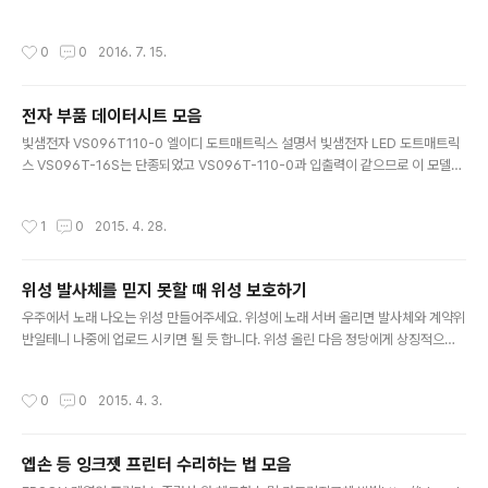
2013년 10월 4.95인치 퀄컴 스냅드래곤 800 MSM8974 SoC. Qualcomm Kr
ait 400 MP4 2.3 GHz CPU, 퀄컴 Adreno 330 GPU 4.4 (KitKat) → 5.0 →
작성시간
0
0
2016. 7. 15.
5.1 (Lollipop) → 6.0 (Marshmallow) G3 2014년 5월 5.5인치 퀄컴 스냅드래
곤 801 MSM8974AC SoC. Qualcomm Krait 400 MP4 2.5 GHz CPU, 퀄
컴 Adreno 330 578 MHz GPU 4.4 (KitKat) → 5.0 (Lo..
전자 부품 데이터시트 모음
글 내용
빛샘전자 VS096T110-0 엘이디 도트매트릭스 설명서 빛샘전자 LED 도트매트릭
스 VS096T-16S는 단종되었고 VS096T-110-0과 입출력이 같으므로 이 모델의
데이터시트를 보면 된다. VS096T-110-0는 실내용 3색이다.
작성시간
1
0
2015. 4. 28.
위성 발사체를 믿지 못할 때 위성 보호하기
글 내용
우주에서 노래 나오는 위성 만들어주세요. 위성에 노래 서버 올리면 발사체와 계약위
반일테니 나중에 업로드 시키면 될 듯 합니다. 위성 올린 다음 정당에게 상징적으로
홈페이지 올려줄 수 있는 권한 준다고 하면 홍보가 잘 될 듯 합니다. 진공에서 골전도
기술로 들을 수 있는 지도 궁금해집니다. 송(송호준) 선생님 그리고요, 저는 위성에
작성시간
0
0
2015. 4. 3.
문외한이지만 위성 발사 전에 손상되거나 탑재가 안되거나, 전자파 방해되거나 하는
무결성 보안 문제가 있을까봐 염려됐습니다. 영화를 보니 계약상 발사할 때는 작동이
중지되야 한다면서요. 선생님 다른 작품을 보면 염려하시긴 하셨을 듯 한데요. 문득
엡손 등 잉크젯 프린터 수리하는 법 모음
생각난게 건드리면 화학적으로 색이 변하는 종이나 시료, 씰, 물리적으로 막는 장치
글 내용