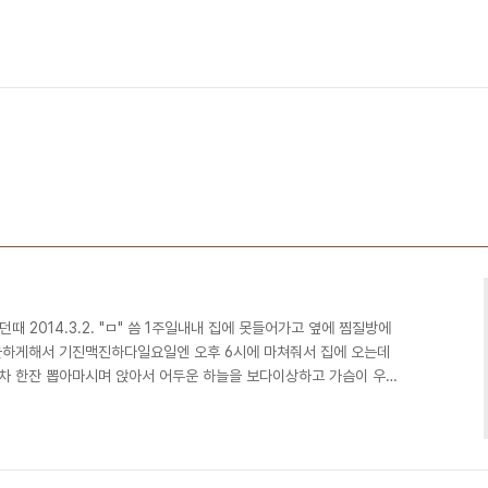
때 2014.3.2. "ㅁ" 씀 1주일내내 집에 못들어가고 옆에 찜질방에
근하게해서 기진맥진하다일요일엔 오후 6시에 마쳐줘서 집에 오는데
차 한잔 뽑아마시며 앉아서 어두운 하늘을 보다이상하고 가슴이 우글
 사람들 많은데서 눈물이 하염없이 쏟아져서바로 들어오는 전철 못
정 추스리다 전철 타는데진짜 미치겠더라그날 기진맥진한 정신과 몸으
도는데 진짜 눈물이 또 나오고눈을 감아 잠을 자려는데 다음날 또 출
생활 반복될거같으니진짜 절망감에 미치도록 울었다이게과연 인간 사