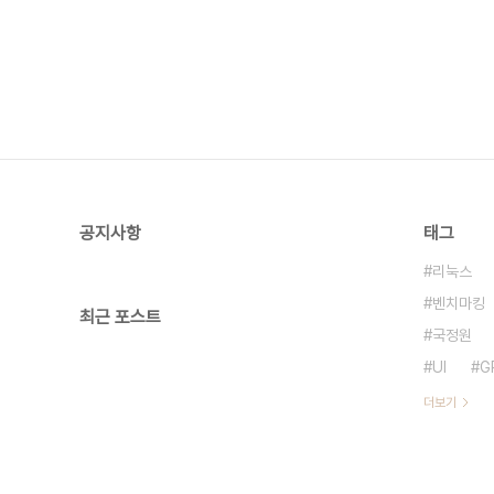
는..
공지사항
태그
리눅스
벤치마킹
최근 포스트
국정원
UI
G
더보기