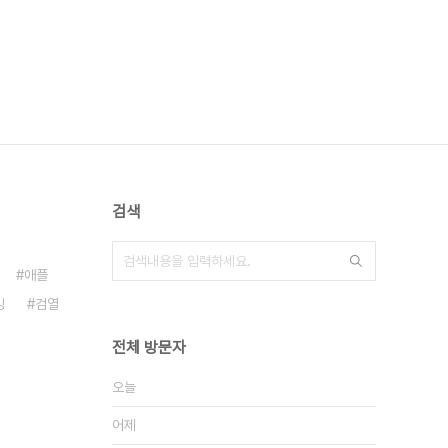
검색
애플
킹
검열
전체 방문자
오늘
어제