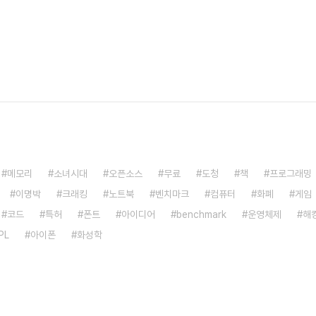
메모리
소녀시대
오픈소스
무료
도청
책
프로그래밍
이명박
크래킹
노트북
벤치마크
컴퓨터
화폐
게임
코드
특허
폰트
아이디어
benchmark
운영체제
해
PL
아이폰
화성학