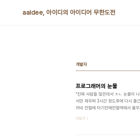
본문 바로가기
aaidee, 아이디의 아이디어 무한도전
개발자
프로그래머의 눈물
"진짜 사람들 많은데서 ㅈㄴ 눈물이 나던
서만 재우며 3시간 정도후에 다시 출
저녁 전철에 타기전에전철역에서 율무
우글거리는 이질감드는 느낌이 들다 그
더보기
타고 30분동안 눈물 닦고 말리고 감
로 오랫만에 들어온 집의 동네 한바퀴 
근해서 찜질방 회사 찜질방 회사 이 