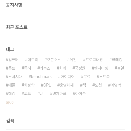
공지사항
최근 포스트
태그
컴퓨터
메모리
오픈소스
게임
프로그래밍
크래킹
폰트
특허
리눅스
화폐
국정원
벤치마킹
검열
소녀시대
benchmark
아이디어
무료
노트북
애플
화성학
GPL
운영체제
책
도청
이명박
해킹
코드
UI
벤치마크
아이폰
더보기
검색