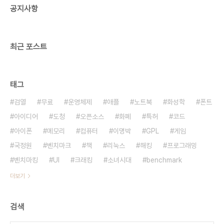
공지사항
색해보니 엠펙 규약에 있는 것 같고 장르 자동 결정하
는 연구도 여러 전문가분들이 해주시는 것 같습니다
만 내용이 어려운 관계..
최근 포스트
태그
검열
무료
운영체제
애플
노트북
화성학
폰트
아이디어
도청
오픈소스
화폐
특허
코드
아이폰
메모리
컴퓨터
이명박
GPL
게임
국정원
벤치마크
책
리눅스
해킹
프로그래밍
벤치마킹
UI
크래킹
소녀시대
benchmark
더보기
검색