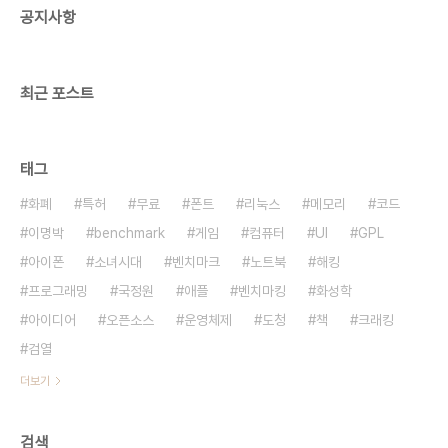
공지사항
rem..
최근 포스트
태그
화폐
특허
무료
폰트
리눅스
메모리
코드
이명박
benchmark
게임
컴퓨터
UI
GPL
아이폰
소녀시대
벤치마크
노트북
해킹
프로그래밍
국정원
애플
벤치마킹
화성학
아이디어
오픈소스
운영체제
도청
책
크래킹
검열
더보기
검색