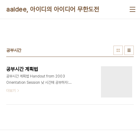
본문 바로가기
aaidee, 아이디의 아이디어 무한도전
공부시간
공부시간 계획법
공부시간 계획법 Handout from 2003
Orientation Session 낮 시간에 공부하자:
research shows that 60 minutes of study
더보기
during the day is the equivalent of 90
minutes of study at night (Pauk, 1989, p.
45). 강의 타입의 코스가 끝나면 바로 공부하자:
retention and understanding are aided by
a review of your lecture notes
immediately after class: eg., one study
showed that students who wrote a 5-
minute review test following a lecture