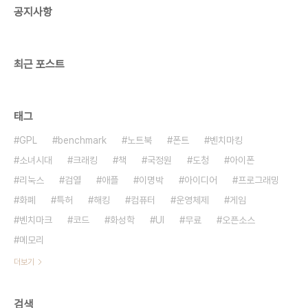
공지사항
the Am..
최근 포스트
태그
GPL
benchmark
노트북
폰트
벤치마킹
소녀시대
크래킹
책
국정원
도청
아이폰
리눅스
검열
애플
이명박
아이디어
프로그래밍
화폐
특허
해킹
컴퓨터
운영체제
게임
벤치마크
코드
화성학
UI
무료
오픈소스
메모리
더보기
검색