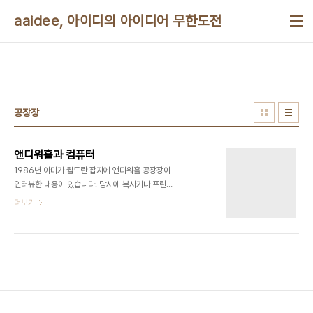
본문 바로가기
aaidee, 아이디의 아이디어 무한도전
공장장
앤디워홀과 컴퓨터
1986년 아미가 월드란 잡지에 앤디워홀 공장장이
인터뷰한 내용이 있습니다. 당시에 복사기나 프린터,
라이트펜 등을 이용했다고 합니다. 컴퓨터로 하는 예
더보기
술의 전망을 좋게 보고 있습니다. 아직도 살아있었으
면 얼마나 볼만했겠습니까! Quote: “The thing
that I like most about doing this kind of art
on the Amiga is that it looks like my work.”
Long term Amiga users will remember the
unveiling of the Commodore A1000 on
July 23rd 1985 at the New York Lincoln
Centre. As part of the demonstration of