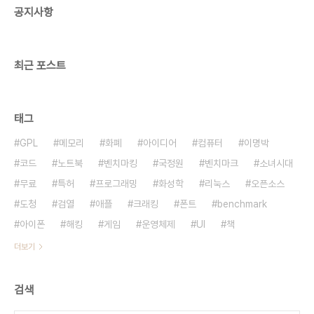
공지사항
의 비밀' 편을 했다는데 동명의 책을 보니 기억술에
대해 일반적으로 다 아는 내용이었지만 구체적으로
도움이 많이 ..
최근 포스트
태그
GPL
메모리
화폐
아이디어
컴퓨터
이명박
코드
노트북
벤치마킹
국정원
벤치마크
소녀시대
무료
특허
프로그래밍
화성학
리눅스
오픈소스
도청
검열
애플
크래킹
폰트
benchmark
아이폰
해킹
게임
운영체제
UI
책
더보기
검색