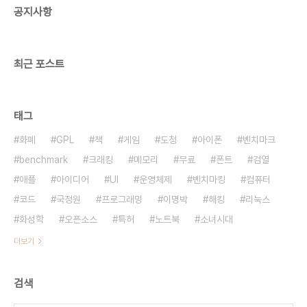
공지사항
불완전하고 우회가능하긴 한 수준으로 만드는 거다.
글 쓸 때 지역코드, 아이피, 국가, 언어 등을 설정 가
능하게. 싸움을 붙여서 싸움 수수료를 받는 나..
최근 포스트
태그
화폐
GPL
책
게임
도청
아이폰
벤치마크
benchmark
크래킹
메모리
무료
폰트
검열
애플
아이디어
UI
운영체제
벤치마킹
컴퓨터
코드
국정원
프로그래밍
이명박
해킹
리눅스
화성학
오픈소스
특허
노트북
소녀시대
더보기
검색