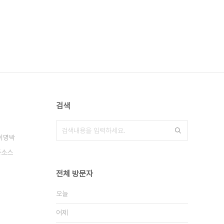
검색
이명박
픈소스
전체 방문자
오늘
어제