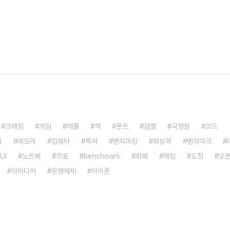
크래킹
게임
애플
책
폰트
검열
국정원
코드
밍
메모리
컴퓨터
특허
벤치마킹
화성학
벤치마크
UI
노트북
무료
benchmark
화폐
해킹
도청
오
아이디어
운영체제
아이폰