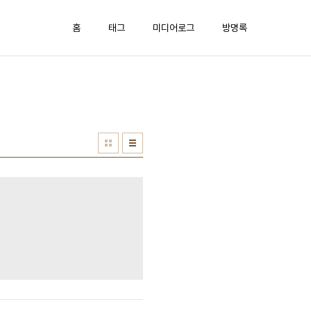
홈
태그
미디어로그
방명록
e=utf8