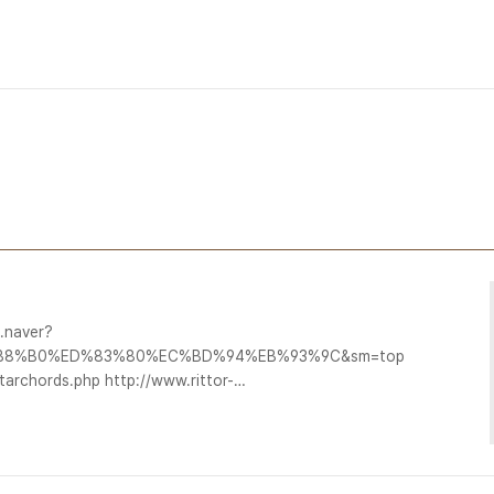
.naver?
A%B8%B0%ED%83%80%EC%BD%94%EB%93%9C&sm=top_hty&fbm=1&i
archords.php http://www.rittor-
ogparts.html http://www.all-guitar-chords.com/
www.8notes.com/guitar_chord_chart/