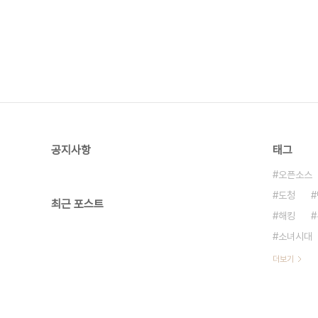
공지사항
태그
오픈소스
도청
최근 포스트
해킹
소녀시대
더보기