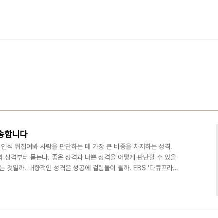
방송합니다
적 인식 뒤집어봐 사람을 판단하는 데 가장 큰 비중을 차지하는 성격.
 성격부터 묻는다. 좋은 성격과 나쁜 성격을 어떻게 판단할 수 있을
는 것일까. 내향적인 성격은 성공에 걸림돌이 될까. EBS '다큐프라
질문에 대한 답을 알아보는 '당신의 성격'을 방송한다.
in/view.html?cateid=1005&newsid=20100411213...
uprime/index.jsp 프로그래머들 성격 분석한 거 보니까 내향적이고 비감
..