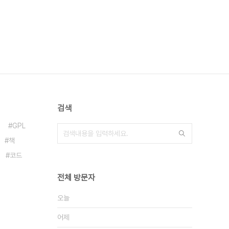
검색
GPL
책
코드
전체 방문자
오늘
어제