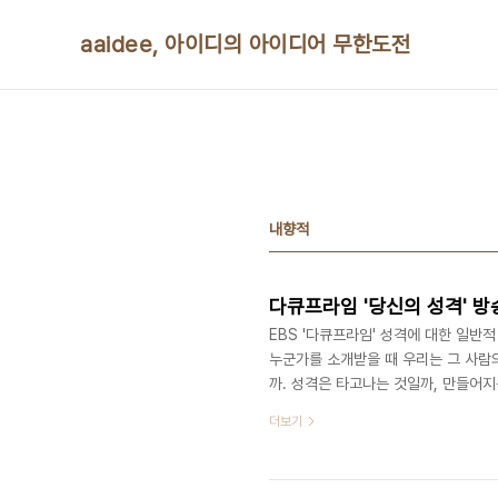
본문 바로가기
aaidee, 아이디의 아이디어 무한도전
내향적
다큐프라임 '당신의 성격' 
EBS '다큐프라임' 성격에 대한 일반
누군가를 소개받을 때 우리는 그 사람의
까. 성격은 타고나는 것일까, 만들어지
임'은 12~14일 밤 9시50분, 이런 
더보기
http://media.daum.net/enterta
http://home.ebs.co.kr/doc
성적인 사람이 다수였습니다. 사실 공대