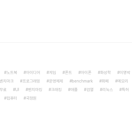
노트북
아이디어
게임
폰트
아이폰
화성학
이명박
벤치마크
프로그래밍
운영체제
benchmark
화폐
메모리
무료
UI
벤치마킹
크래킹
애플
검열
리눅스
특허
컴퓨터
국정원