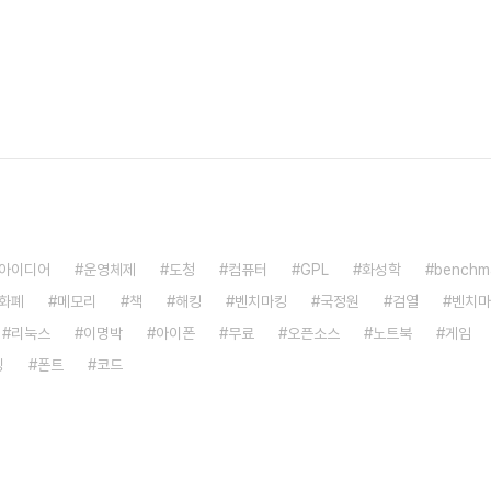
아이디어
운영체제
도청
컴퓨터
GPL
화성학
benchm
화폐
메모리
책
해킹
벤치마킹
국정원
검열
벤치마
리눅스
이명박
아이폰
무료
오픈소스
노트북
게임
밍
폰트
코드