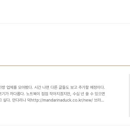
방 업체를 모아봤다. 시간 나면 다른 글들도 보고 추가할 예정이다.
기가 까다롭다. 노트북이 점점 작아지겠지만, 수십 년 쓸 수 있으면
. 만다리나 덕http://mandarinaduck.co.kr/new/ 브라운
com/ 샘소나이트http://www.samsonite.co.kr/SA/ 아메리칸
er.co.kr/AT/ 인케이스http://www.goincase.kr/ 코쿤
/main/main.php 타거스http://targuskorea.com/sh..