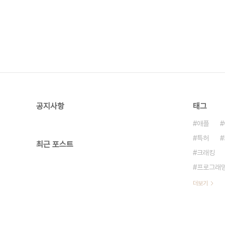
공지사항
태그
애플
특허
최근 포스트
크래킹
프로그래
더보기