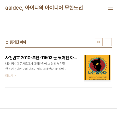
본문 바로가기
aaidee, 아이디의 아이디어 무한도전
눈 찢어진 아이
사건번호 2010-드단-11503 눈 찢어진 아이를 찾아라
나는 꼼수다 콘서트에서 에리카김이 그 분과 부적절
한 관계였다는 대화 내용이 일부 공개됐다. 눈 찢어진
아이는 유전자 감식이 필요 없을 정도라고 하는데 궁
더보기
금해진다. 앞서 썬데이저널유에스에이란 신문 기사
도 나왔다. MB 아킬레스건 "BBK 의혹"+친자확인소
송
http://www.sundayjournalusa.com/article.php?
id=16486 [사실추적]MB 친자확인소송 소문의 비
밀 풀렸다
http://www.sundayjournalusa.com/article.php?
id=16498 [제3탄]MB 친자논란 2007 대선때 이