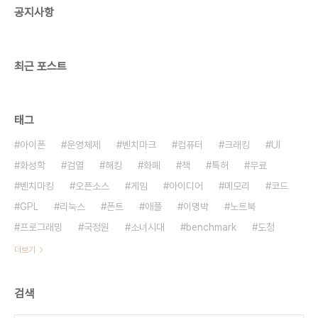
공지사항
미 발생
http://www.sundayjournalusa.com/article.php?
id=16522 쥐의 왕성한 번식력에 놀랐다. 국격이 팍
팍 높아지는 소리가 들린다. 사건번..
최근 포스트
태그
아이폰
운영체제
벤치마크
컴퓨터
크래킹
UI
화성학
검열
해킹
화폐
책
특허
무료
벤치마킹
오픈소스
게임
아이디어
메모리
코드
GPL
리눅스
폰트
애플
이명박
노트북
프로그래밍
국정원
소녀시대
benchmark
도청
더보기
검색