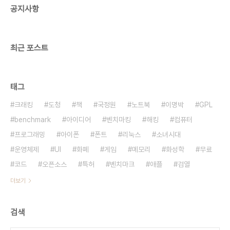
공지사항
서 기인한 반면, 능력이 있는 사람의 착오는 다른 사
람에 ..
최근 포스트
태그
크래킹
도청
책
국정원
노트북
이명박
GPL
benchmark
아이디어
벤치마킹
해킹
컴퓨터
프로그래밍
아이폰
폰트
리눅스
소녀시대
운영체제
UI
화폐
게임
메모리
화성학
무료
코드
오픈소스
특허
벤치마크
애플
검열
더보기
검색