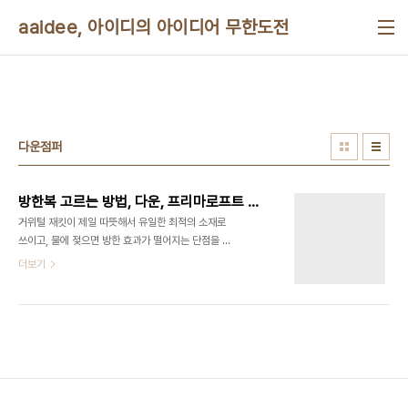
본문 바로가기
aaidee, 아이디의 아이디어 무한도전
다운점퍼
방한복 고르는 방법, 다운, 프리마로프트 등에 관한 설명
거위털 재킷이 제일 따뜻해서 유일한 최적의 소재로
쓰이고, 물에 젖으면 방한 효과가 떨어지는 단점을 위
해서 프리마로프트가 필파워 500~900급의 대안
더보기
으로 쓰인다고 볼 수 있다. 파카 알고 입기
http://kin.naver.com/open100/detail.nhn?
d1id=5&dirId=509&docId=417024&qb=7Y+065286rCA65Oc&enc=utf8&secti
침낭, 침낭카바, 매트리스...
http://kr.blog.yahoo.com/kdnsihi/1368054
How to Choose Insulated Outerwear
http://www.rei.com/expertadvice/articles/insulated+outerwe..