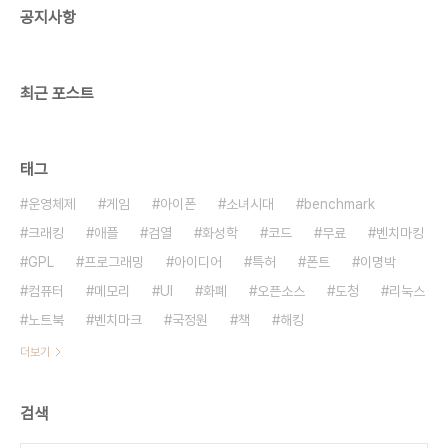
공지사항
최근 포스트
태그
운영체제
게임
아이폰
소녀시대
benchmark
크래킹
애플
검열
화성학
코드
무료
벤치마킹
GPL
프로그래밍
아이디어
특허
폰트
이명박
컴퓨터
메모리
UI
화폐
오픈소스
도청
리눅스
노트북
벤치마크
국정원
책
해킹
더보기
검색