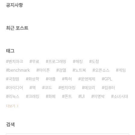
공지사항
맺고 부탁해보라고 합니다. 세일즈 하는 사람들은 꼭
다음에 또 뵙죠 그러더라고요. 여러분도 한번 써먹어
보길 바랍니다. 엄마한테 사탕사달라고 ..
최근 포스트
태그
벤치마크
무료
프로그래밍
해킹
도청
benchmark
아이폰
검열
노트북
오픈소스
게임
국정원
화성학
애플
특허
운영체제
GPL
아이디어
책
코드
벤치마킹
메모리
컴퓨터
리눅스
크래킹
화폐
폰트
UI
이명박
소녀시대
더보기
검색