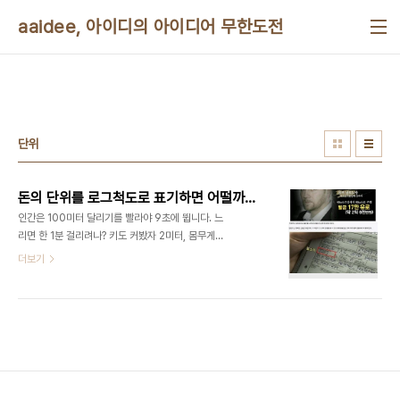
본문 바로가기
aaidee, 아이디의 아이디어 무한도전
단위
돈의 단위를 로그척도로 표기하면 어떨까요?
인간은 100미터 달리기를 빨라야 9초에 뜁니다. 느
리면 한 1분 걸리려나? 키도 커봤자 2미터, 몸무게도
많이 나가봤자 100킬로그램입니다. 글 써봤자 몇 만
더보기
장 쓸겁니다. 그런데 재산 차는 수십억 배 납니다. 돈
의 단위를 로그척도로 표기하면 어떨까요? 수 년 전
에 부자들은 자동차 속도 위반해도 벌금으로 껌값 내
는 기분일 거란 생각을 하다가 든 생각입니다. 핀란드
인가에서는 재산에 비례해서 벌금을 낸다고 합니다.
돈이란게 액수가 커지면 느낌이 둔해집니다. 백억과
천억의 차가 실제 차보다 적게 느껴지는 건데요. 이걸
생각하다가 데시벨이란 소리의 단위가 생각났습니