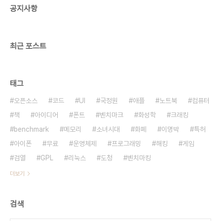
공지사항
다. 인간은 소리를 로그 단위로 느끼기 때문에 생긴
겁니다. 위키백과를 보면 시각도 로그로 느낀다고 합
니다. http://en.wikipedia.o..
최근 포스트
태그
오픈소스
코드
UI
국정원
애플
노트북
컴퓨터
책
아이디어
폰트
벤치마크
화성학
크래킹
benchmark
메모리
소녀시대
화폐
이명박
특허
아이폰
무료
운영체제
프로그래밍
해킹
게임
검열
GPL
리눅스
도청
벤치마킹
더보기
검색