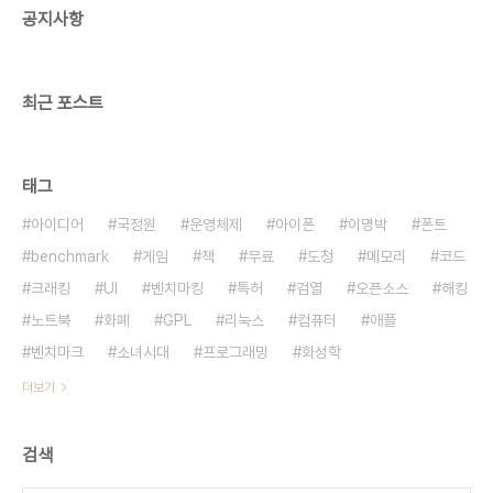
공지사항
최근 포스트
태그
아이디어
국정원
운영체제
아이폰
이명박
폰트
benchmark
게임
책
무료
도청
메모리
코드
크래킹
UI
벤치마킹
특허
검열
오픈소스
해킹
노트북
화폐
GPL
리눅스
컴퓨터
애플
벤치마크
소녀시대
프로그래밍
화성학
더보기
검색