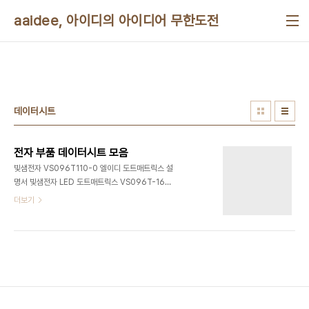
본문 바로가기
aaidee, 아이디의 아이디어 무한도전
데이터시트
전자 부품 데이터시트 모음
빛샘전자 VS096T110-0 엘이디 도트매트릭스 설
명서 빛샘전자 LED 도트매트릭스 VS096T-16S
는 단종되었고 VS096T-110-0과 입출력이 같으
더보기
므로 이 모델의 데이터시트를 보면 된다. VS096T-
110-0는 실내용 3색이다.