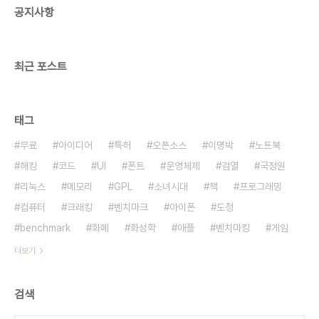
공지사항
최근 포스트
태그
무료
아이디어
특허
오픈소스
이명박
노트북
해킹
코드
UI
폰트
운영체제
검열
국정원
리눅스
메모리
GPL
소녀시대
책
프로그래밍
컴퓨터
크래킹
벤치마크
아이폰
도청
benchmark
화폐
화성학
애플
벤치마킹
게임
더보기
검색