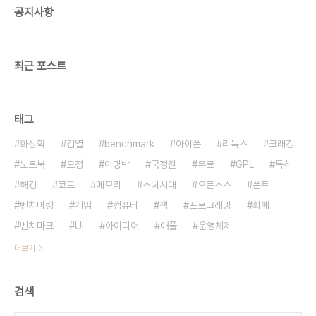
공지사항
최근 포스트
태그
화성학
검열
benchmark
아이폰
리눅스
크래킹
노트북
도청
이명박
국정원
무료
GPL
특허
해킹
코드
메모리
소녀시대
오픈소스
폰트
벤치마킹
게임
컴퓨터
책
프로그래밍
화폐
벤치마크
UI
아이디어
애플
운영체제
더보기
검색