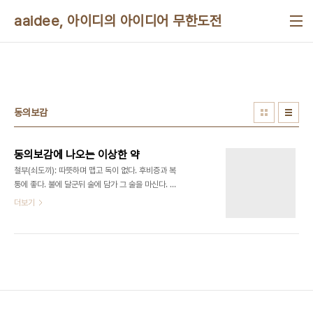
본문 바로가기
aaidee, 아이디의 아이디어 무한도전
동의보감
동의보감에 나오는 이상한 약
철부(쇠도끼): 따뜻하며 맵고 독이 없다. 후비증과 복
통에 좋다. 불에 달군뒤 술에 담가 그 술을 마신다. 도
끼가 없으면 저울추도 좋다. 오래된 톱: 참대나 나무
더보기
를 잘못삼켜 목에 걸렸을때 톱날을 불에 달궈 술에 담
가 마신다 생철(무쇠): 간질을 낫게 하며 마음을 진정
시킨다. 버짐, 악창, 탈항을 낫게 하며 수염과 머리털
을 검게 한다. 냄비나 가마를 달인 물이나 불에 달궈
담근 물을 마신다. 마함철(말재갈쇠): 난산과 아이의
간질을 낫게 한다. 마함철로 침을 만들어 쓰면 매우
좋다. 약시철(열쇠): 성욕이 약한것, 월경중단, 목이
쉰것, 악기가 치받히는것을 낫게 한다. 물에 달여 그