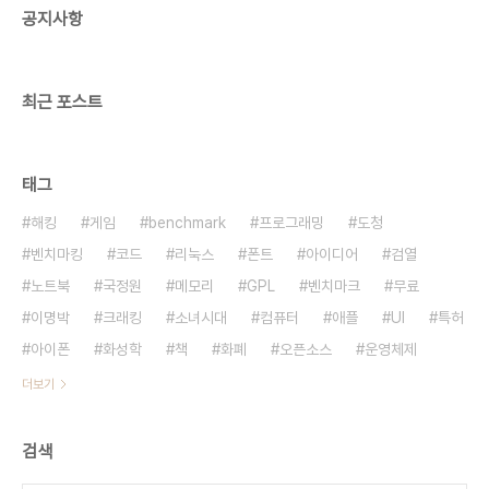
공지사항
물을 마신다. 동경비(구리거울): 차고 시며 약간 독이
있다. 월경이 없을때, 불임, 산후의 통증을 낫게 한다.
오래된 거울..
최근 포스트
태그
해킹
게임
benchmark
프로그래밍
도청
벤치마킹
코드
리눅스
폰트
아이디어
검열
노트북
국정원
메모리
GPL
벤치마크
무료
이명박
크래킹
소녀시대
컴퓨터
애플
UI
특허
아이폰
화성학
책
화폐
오픈소스
운영체제
더보기
검색