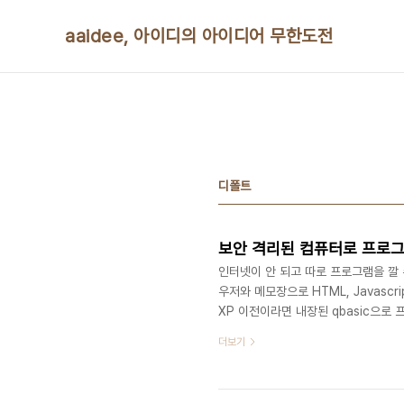
본문 바로가기
aaidee, 아이디의 아이디어 무한도전
디폴트
보안 격리된 컴퓨터로 프로
인터넷이 안 되고 따로 프로그램을 깔
우저와 메모장으로 HTML, Javascript
XP 이전이라면 내장된 qbasic으로
로그래밍. 컴파일러를 만들 수도 있음
더보기
그래밍 윈도우스크립트호스트가 깔려있으면
로 셸프로그래밍 제어판에서 IIS 깔 수
넷 프로그래밍 마이크로소프트 오피스가