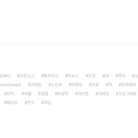
컴퓨터
오픈소스
벤치마크
리눅스
도청
UI
특허
benchmark
국정원
노트북
이명박
무료
책
운영체제
GPL
애플
검열
화성학
아이폰
크래킹
프로그래밍
메모리
폰트
게임