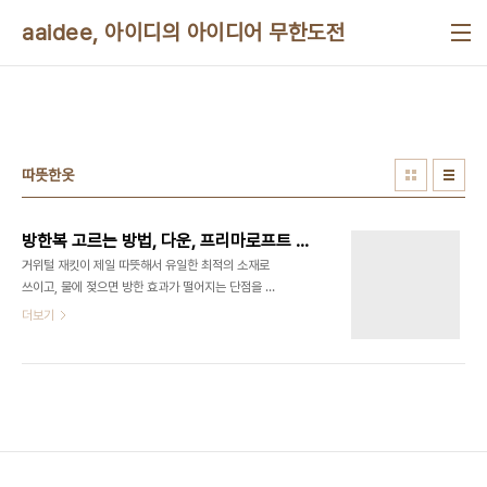
본문 바로가기
aaidee, 아이디의 아이디어 무한도전
따뜻한옷
방한복 고르는 방법, 다운, 프리마로프트 등에 관한 설명
거위털 재킷이 제일 따뜻해서 유일한 최적의 소재로
쓰이고, 물에 젖으면 방한 효과가 떨어지는 단점을 위
해서 프리마로프트가 필파워 500~900급의 대안
더보기
으로 쓰인다고 볼 수 있다. 파카 알고 입기
http://kin.naver.com/open100/detail.nhn?
d1id=5&dirId=509&docId=417024&qb=7Y+065286rCA65Oc&enc=utf8&secti
침낭, 침낭카바, 매트리스...
http://kr.blog.yahoo.com/kdnsihi/1368054
How to Choose Insulated Outerwear
http://www.rei.com/expertadvice/articles/insulated+outerwe..