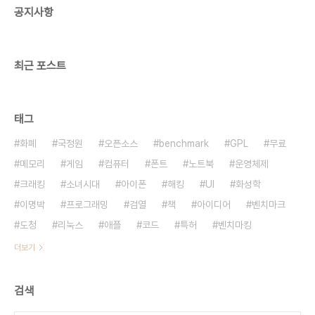
공지사항
최근 포스트
태그
화폐
국정원
오픈소스
benchmark
GPL
무료
메모리
게임
컴퓨터
폰트
노트북
운영체제
크래킹
소녀시대
아이폰
해킹
UI
화성학
이명박
프로그래밍
검열
책
아이디어
벤치마크
도청
리눅스
애플
코드
특허
벤치마킹
더보기
검색