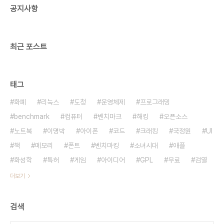
공지사항
최근 포스트
태그
화폐
리눅스
도청
운영체제
프로그래밍
benchmark
컴퓨터
벤치마크
해킹
오픈소스
노트북
이명박
아이폰
코드
크래킹
국정원
UI
책
메모리
폰트
벤치마킹
소녀시대
애플
화성학
특허
게임
아이디어
GPL
무료
검열
더보기
검색