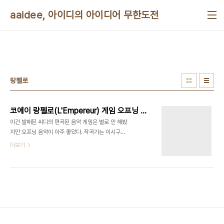
본문 바로가기
aaidee, 아이디의 아이디어 무한도전
랑펠로
코에이 랑펠로(L'Empereur) 게임 오프닝 배경음악
이건 발매된 씨디의 편곡된 음악 게임은 별로 안 해봤
지만 오프닝 음악이 아주 좋았다. 작곡가는 이시구로
아키라(石黒彰)다.
더보기