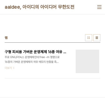
본문 바로가기
aaidee, 아이디의 아이디어 무한도전
램
구형 피씨용 가벼운 운영체제 16종 여유 메모리 비교
주로 GNU/리눅스 운영체제인데 free -m 명령으로
16종의 가벼운 운영체제의 여유 메모리 현황을 측정
했다.결론은 가벼운 GNU/리눅스 중에서 제일 많이
더보기
쓰이는 루분투를 쓸만하고, 인터넷이 늘 연결된 환경
에서는 CloudReady도 빠른 편이다.
BunsenLabs Linux PAE 32bit bl-hydrogen-
i386_20160710 램 155~182M 825free 사용
hdd 2.26G 사용 한글 메뉴 깨짐 lubuntu 32bit
16.04.1 126used 558free 4shared
314buff 727available firefox로 네이버 창 열
었을 때 290u 293f 8s 415b 558a