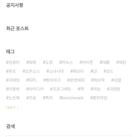
공지사항
archbang 200716-i686 83used 515free
shared 15 buff..
최근 포스트
태그
컴퓨터
화폐
도청
리눅스
아이폰
애플
해킹
폰트
오픈소스
소녀시대
메모리
UI
코드
크래킹
GPL
벤치마크
운영체제
화성학
검열
이명박
아이디어
프로그래밍
책
게임
국정원
노트북
무료
특허
benchmark
벤치마킹
더보기
검색