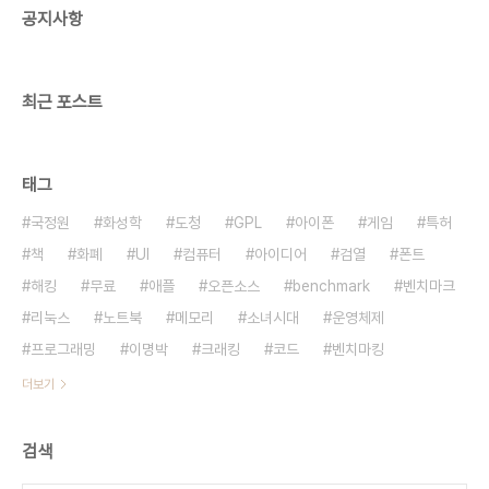
공지사항
최근 포스트
태그
국정원
화성학
도청
GPL
아이폰
게임
특허
책
화폐
UI
컴퓨터
아이디어
검열
폰트
해킹
무료
애플
오픈소스
benchmark
벤치마크
리눅스
노트북
메모리
소녀시대
운영체제
프로그래밍
이명박
크래킹
코드
벤치마킹
더보기
검색