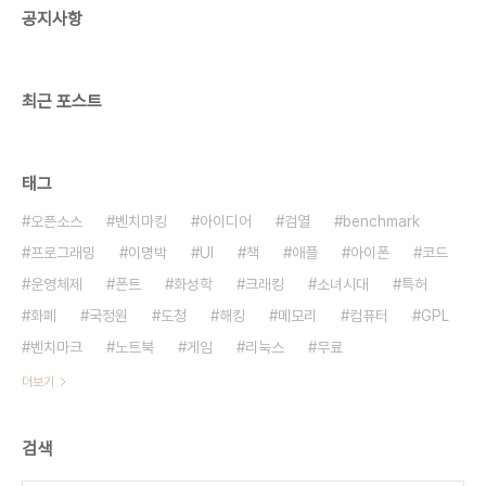
공지사항
최근 포스트
태그
오픈소스
벤치마킹
아이디어
검열
benchmark
프로그래밍
이명박
UI
책
애플
아이폰
코드
운영체제
폰트
화성학
크래킹
소녀시대
특허
화폐
국정원
도청
해킹
메모리
컴퓨터
GPL
벤치마크
노트북
게임
리눅스
무료
더보기
검색