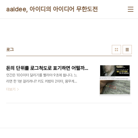
본문 바로가기
aaidee, 아이디의 아이디어 무한도전
로그
돈의 단위를 로그척도로 표기하면 어떨까요?
인간은 100미터 달리기를 빨라야 9초에 뜁니다. 느
리면 한 1분 걸리려나? 키도 커봤자 2미터, 몸무게도
많이 나가봤자 100킬로그램입니다. 글 써봤자 몇 만
더보기
장 쓸겁니다. 그런데 재산 차는 수십억 배 납니다. 돈
의 단위를 로그척도로 표기하면 어떨까요? 수 년 전
에 부자들은 자동차 속도 위반해도 벌금으로 껌값 내
는 기분일 거란 생각을 하다가 든 생각입니다. 핀란드
인가에서는 재산에 비례해서 벌금을 낸다고 합니다.
돈이란게 액수가 커지면 느낌이 둔해집니다. 백억과
천억의 차가 실제 차보다 적게 느껴지는 건데요. 이걸
생각하다가 데시벨이란 소리의 단위가 생각났습니