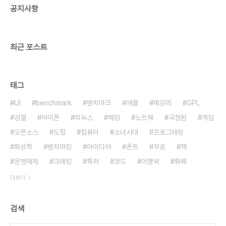
공지사항
C파워 프로그래밍-신문 검색 시스템, NRS[1]
HTML 문서를 DB로 관리하자[2]-IE3의 캐시구조
OpenGL로 3D세상을 연다[1]-3DS 규격 ..
최근 포스트
태그
UI
benchmark
벤치마크
애플
메모리
GPL
검열
아이폰
리눅스
해킹
노트북
국정원
게임
오픈소스
도청
컴퓨터
소녀시대
프로그래밍
화성학
벤치마킹
아이디어
폰트
무료
책
운영체제
크래킹
특허
코드
이명박
화폐
더보기
검색