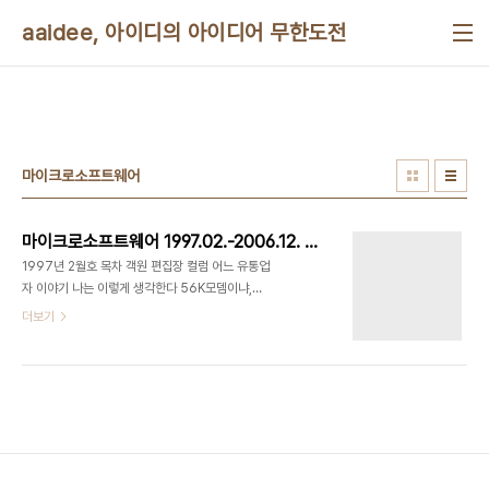
본문 바로가기
aaidee, 아이디의 아이디어 무한도전
마이크로소프트웨어
마이크로소프트웨어 1997.02.-2006.12. 목차
1997년 2월호 목차 객원 편집장 컬럼 어느 유통업
자 이야기 나는 이렇게 생각한다 56K모뎀이냐,
ISDN이냐 독자의 소리 마소 열람실 내가선택한책
더보기
상용소프트웨어 새로나온 책 인터넷자료방 하드웨어
CD타이틀 광장 Tool Watch 신기술 탐험 ECP모
드 운영체제 BRE&ERE[5] 원리구현 메일 클라이언
트 제작[마지막회]-POP로 인터넷 우체국 윈도우
95 기본컨트롤을 내맘대로[1]-서브클래싱 음성인식
기술의 현재와 미래, 그리고 응용[마지막회]-음성인
식 인트라빌더로 구축하는 인트라넷[2]-인트라빌더
내부 탐험 한글 전자사전 개발과 응용-한글전자사전