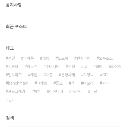
공지사항
데 분량이 적다. 다음은 돈으로 못 사는 것의 후보를
기록해둔 것이다. 후보인 이유는 항목 하나하나에 대
해 깊이 생각해보지 않았기 때문이다. 신체, 피, ..
최근 포스트
태그
검열
아이폰
해킹
노트북
벤치마킹
오픈소스
컴퓨터
리눅스
소녀시대
도청
UI
화폐
화성학
벤치마크
게임
애플
운영체제
이명박
GPL
benchmark
크래킹
폰트
책
메모리
코드
프로그래밍
특허
아이디어
국정원
무료
더보기
검색