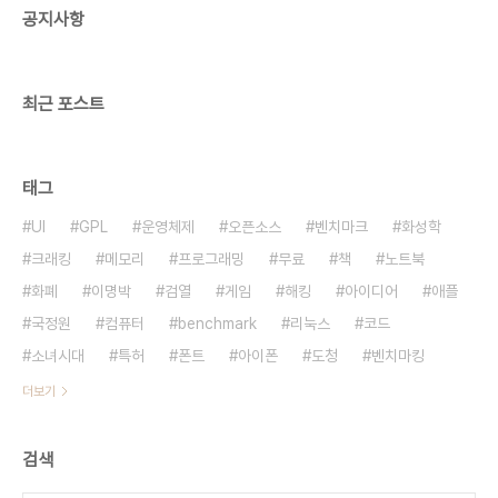
공지사항
동물들이 그린 그림이나 음악 등이 작품이 되는 경우
도 궁금하다. 또 비전문 일반인이 제작한 작품이 좋은
평을 가질 확률도 궁금하다. 진화론..
최근 포스트
태그
UI
GPL
운영체제
오픈소스
벤치마크
화성학
크래킹
메모리
프로그래밍
무료
책
노트북
화폐
이명박
검열
게임
해킹
아이디어
애플
국정원
컴퓨터
benchmark
리눅스
코드
소녀시대
특허
폰트
아이폰
도청
벤치마킹
더보기
검색