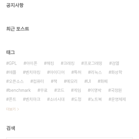
공지사항
전화비는 무료라는 것이 상식인 시대가 20년 안에
오고 말겁니다. 4대강 집어치우고 무상 인터넷 고속
도로 깝시다!
최근 포스트
태그
GPL
아이폰
해킹
크래킹
프로그래밍
검열
애플
벤치마킹
아이디어
특허
리눅스
화성학
오픈소스
컴퓨터
책
메모리
UI
화폐
benchmark
무료
코드
게임
이명박
국정원
폰트
벤치마크
소녀시대
도청
노트북
운영체제
더보기
검색