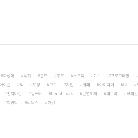
화성학
특허
폰트
무료
노트북
GPL
프로그래밍
아이폰
책
도청
코드
게임
화폐
아이디어
UI
벤치마킹
컴퓨터
benchmark
운영체제
메모리
크래킹
이명박
리눅스
해킹