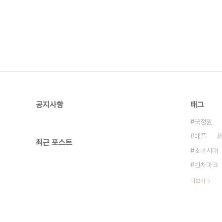
공지사항
태그
국정원
애플
최근 포스트
소녀시대
벤치마크
더보기