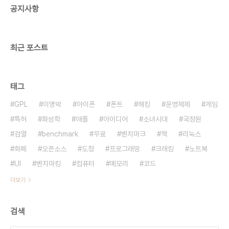
공지사항
최근 포스트
태그
GPL
이명박
아이폰
폰트
해킹
운영체제
게임
특허
화성학
애플
아이디어
소녀시대
국정원
검열
benchmark
무료
벤치마크
책
리눅스
화폐
오픈소스
도청
프로그래밍
크래킹
노트북
UI
벤치마킹
컴퓨터
메모리
코드
더보기
검색