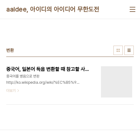
본문 바로가기
aaidee, 아이디의 아이디어 무한도전
변환
중국어, 일본어 독음 변환할 때 참고할 사이트
중국어를 병음으로 변환
http://ko.wikipedia.org/wiki/%EC%B5%9C%EC%98%81%EC%95%A0-
%EA%B9%80%EC%9A%A9%EC%98%A5_%EC%A4%91%EA%B5%AD%EC
더보기
http://sourceforge.net/projects/zdt/
http://wakan.manga.cz/
http://sourceforge.net/projects/pinyin4j/
http://code.google.com/p/pinyin4android/
http://www.mdbg.net/chindict/chindict.php
http://annotator.jiang-long.com/
http://www.chinese-forums...