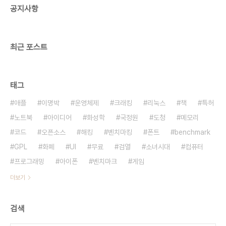
공지사항
자바 버전 개발 중인 곳입니다.
https://github.com/DanielRuf/PaperBak
Tw..
최근 포스트
태그
애플
이명박
운영체제
크래킹
리눅스
책
특허
노트북
아이디어
화성학
국정원
도청
메모리
코드
오픈소스
해킹
벤치마킹
폰트
benchmark
GPL
화폐
UI
무료
검열
소녀시대
컴퓨터
프로그래밍
아이폰
벤치마크
게임
더보기
검색