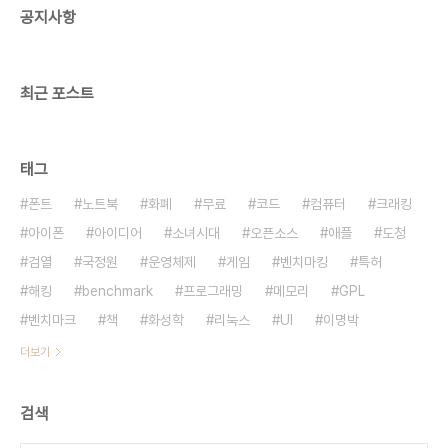
공지사항
최근 포스트
태그
폰트
노트북
화폐
무료
코드
컴퓨터
크래킹
아이폰
아이디어
소녀시대
오픈소스
애플
도청
검열
국정원
운영체제
게임
벤치마킹
특허
해킹
benchmark
프로그래밍
메모리
GPL
벤치마크
책
화성학
리눅스
UI
이명박
더보기
검색