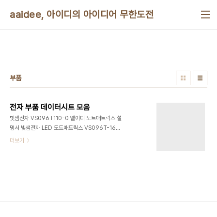
본문 바로가기
aaidee, 아이디의 아이디어 무한도전
부품
전자 부품 데이터시트 모음
빛샘전자 VS096T110-0 엘이디 도트매트릭스 설
명서 빛샘전자 LED 도트매트릭스 VS096T-16S
는 단종되었고 VS096T-110-0과 입출력이 같으
더보기
므로 이 모델의 데이터시트를 보면 된다. VS096T-
110-0는 실내용 3색이다.