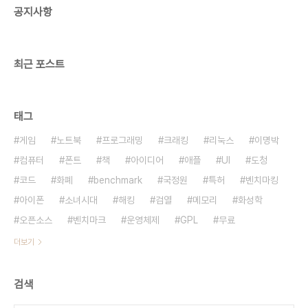
공지사항
람으로서 불쾌하다. 컴퓨터 입문/활용컴퓨터공학
OS/네트워크데이터베이스 구축/관리게임프로그래
밍..
최근 포스트
태그
게임
노트북
프로그래밍
크래킹
리눅스
이명박
컴퓨터
폰트
책
아이디어
애플
UI
도청
코드
화폐
benchmark
국정원
특허
벤치마킹
아이폰
소녀시대
해킹
검열
메모리
화성학
오픈소스
벤치마크
운영체제
GPL
무료
더보기
검색