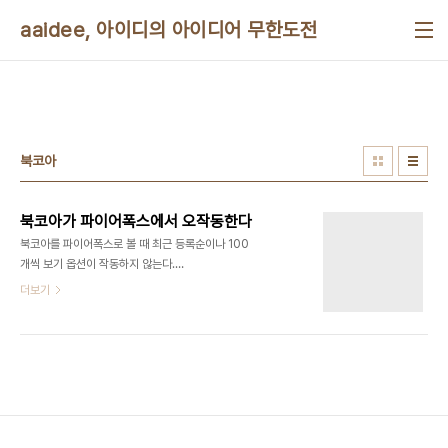
본문 바로가기
aaidee, 아이디의 아이디어 무한도전
북코아
북코아가 파이어폭스에서 오작동한다
북코아를 파이어폭스로 볼 때 최근 등록순이나 100
개씩 보기 옵션이 작동하지 않는다.
onchange="javascript:location.href('/module/searchByKonan/openBo...
더보기
를 onchange="location.href =
'/module/searchByKonan/openBo..'; 로 고치
면 된다고 한다. 그리스몽키 스크립트를 만들려다가
그냥 링크만 만들어도 될 듯 싶어서 포기했다. 책 분
류보기 클릭시 플로트 메뉴도 파이어폭스에서 선택
되지 않는다. 이런 버그들을 고치라고 북코아 고객센
터에 알렸으나 그들은 파이어폭스를 지원하지 않겠
다며 거부했다. 북코아에서 수백만 원어치 구매한 사