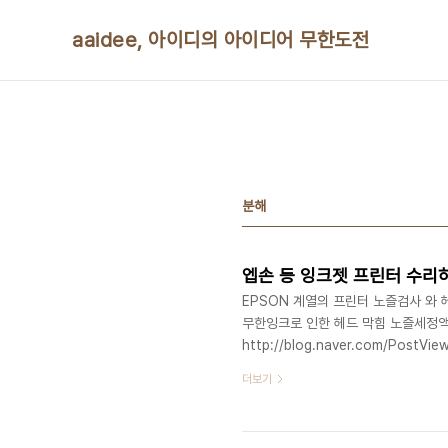
본문 바로가기
aaidee, 아이디의 아이디어 무한도전
분해
엡손 등 잉크젯 프린터 수리
EPSON 계열의 프린터 노즐검사 와 헤드청
무한잉크로 인한 헤드 막힘 노즐세정액으로 
http://blog.naver.com/PostV
프린터와 정품 카트리지의 문제http://f
더보기
손)http://todaki.tistory.com/
엡손 tx700W 노즐막힘 수리http://blo