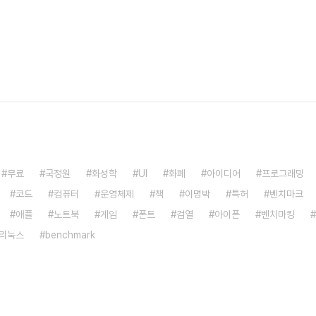
무료
국정원
화성학
UI
화폐
아이디어
프로그래밍
코드
컴퓨터
운영체제
책
이명박
특허
벤치마크
애플
노트북
게임
폰트
검열
아이폰
벤치마킹
리눅스
benchmark