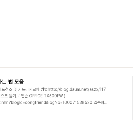
하는 법 모음
소 및 카트리지교체 방법http://blog.daum.net/aszx/117
뚫기. ( 엡손 OFFICE TX600FW )
iew.nhn?blogId=congfriend&logNo=100071538520 엡손의
lypen.tistory.com/18 노즐 세정액 사용방법 (HP,삼성,캐논,엡
1886 폐잉크통, 만들어 봅시다! http://todaki.tistory.com/1785
g.naver.com/davidpoem/1101440169..